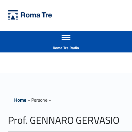
Primary Menu
Università Roma Tre
Prof. GENNARO GERVASIO - Università Roma Tre
Apri il menu secondario
L’Università degli Studi Roma Tre è un’università giovane e per giovani, è nata nel 1992 ed è rapidamente cresciuta sia in termini di studenti che di corsi di studio offerti. Sono attivi 13 dipartimenti che offrono corsi di Laurea, Laurea magistrale, Master, Corsi di perfezionamento, Dottorati di ricerca e Scuole di specializzazione
Header info sidebar
Roma Tre Radio
Home
»
Persone
»
Prof. GENNARO GERVASIO