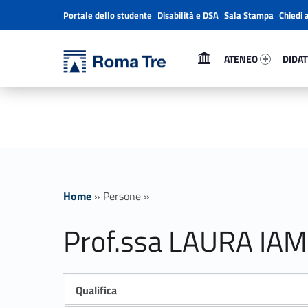
Portale dello studente
Disabilità e DSA
Sala Stampa
Chiedi 
Header info sidebar
Primary Menu
Ateneo 68982-1
Didatt
Università Roma Tre
Prof.ssa LAURA IAMURRI - Università Roma Tre
ATENEO
DIDAT
L’Università degli Studi Roma Tre è un’università giovane e per giovani, è nata nel 1992 ed è rapidamente cresciuta sia in termini di studenti che di corsi di studio offerti. Sono attivi 13 dipartimenti che offrono corsi di Laurea, Laurea magistrale, Master, Corsi di perfezionamento, Dottorati di ricerca e Scuole di specializzazione
Home
»
Persone
»
Prof.ssa LAURA IA
Qualifica