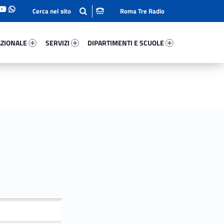
Roma Tre Radio
onale 42118-93
Servizi 33950-114
Dipartimenti E Scuole 47592-140
ZIONALE
SERVIZI
DIPARTIMENTI E SCUOLE