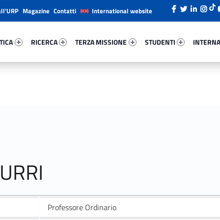
all’URP
Magazine
Contatti
International website
ica 10628-26
Ricerca 53261-38
Terza Missione 66683-49
Studenti 25046-66
Internazi
TICA
RICERCA
TERZA MISSIONE
STUDENTI
INTERNA
MURRI
Professore Ordinario