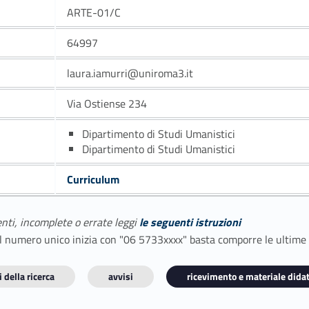
ARTE-01/C
64997
laura.iamurri@uniroma3.it
Via Ostiense 234
Dipartimento di Studi Umanistici
Dipartimento di Studi Umanistici
Curriculum
enti, incomplete o errate leggi
le seguenti istruzioni
E il numero unico inizia con "06 5733xxxx" basta comporre le ultime
 della ricerca
avvisi
ricevimento e materiale didat