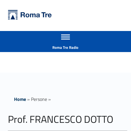
Primary Menu
Università Roma Tre
Prof. FRANCESCO DOTTO - Università Roma Tre
Apri il menu secondario
L’Università degli Studi Roma Tre è un’università giovane e per giovani, è nata nel 1992 ed è rapidamente cresciuta sia in termini di studenti che di corsi di studio offerti. Sono attivi 13 dipartimenti che offrono corsi di Laurea, Laurea magistrale, Master, Corsi di perfezionamento, Dottorati di ricerca e Scuole di specializzazione
Header info sidebar
Roma Tre Radio
Home
»
Persone
»
Prof. FRANCESCO DOTTO