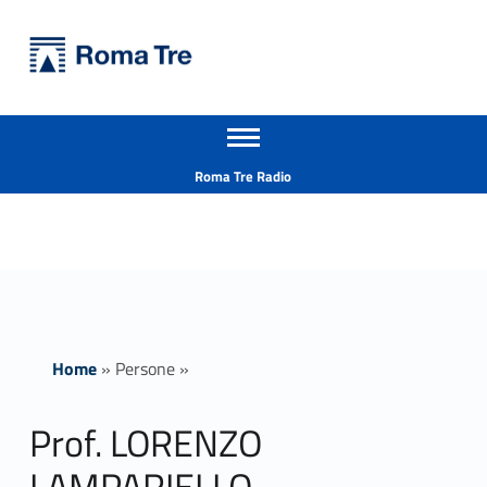
Primary Menu
Università Roma Tre
Prof. LORENZO LAMPARIELLO - Università Roma Tre
Apri il menu secondario
L’Università degli Studi Roma Tre è un’università giovane e per giovani, è nata nel 1992 ed è rapidamente cresciuta sia in termini di studenti che di corsi di studio offerti. Sono attivi 13 dipartimenti che offrono corsi di Laurea, Laurea magistrale, Master, Corsi di perfezionamento, Dottorati di ricerca e Scuole di specializzazione
Header info sidebar
Roma Tre Radio
Home
»
Persone
»
Prof. LORENZO
LAMPARIELLO