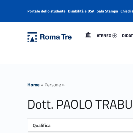
Portale dello studente
Disabilità e DSA
Sala Stampa
Chiedi 
Header info sidebar
Primary Menu
Ateneo 61457-1
Didatti
Università Roma Tre
Dott. PAOLO TRABUCCHI - Università Roma Tre
ATENEO
DIDAT
L’Università degli Studi Roma Tre è un’università giovane e per giovani, è nata nel 1992 ed è rapidamente cresciuta sia in termini di studenti che di corsi di studio offerti. Sono attivi 13 dipartimenti che offrono corsi di Laurea, Laurea magistrale, Master, Corsi di perfezionamento, Dottorati di ricerca e Scuole di specializzazione
Home
»
Persone
»
Dott. PAOLO TRABU
Qualifica