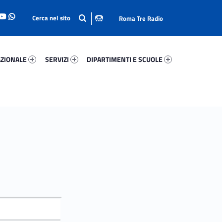
Roma Tre Radio
onale 7143-93
Servizi 12510-114
Dipartimenti E Scuole 63075-140
ZIONALE
SERVIZI
DIPARTIMENTI E SCUOLE