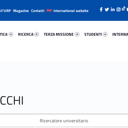
all’URP
Magazine
Contatti
International website
ca 4929-26
Ricerca 81069-38
Terza Missione 30786-49
Studenti 73208-66
Internazi
TICA
RICERCA
TERZA MISSIONE
STUDENTI
INTERNA
CCHI
Ricercatore universitario