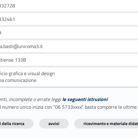
332728
332461
9
la.basti@uniroma3.it
stiense 133B
ficio grafica e visual design
ea comunicazione
enti, incomplete o errate leggi
le seguenti istruzioni
E il numero unico inizia con "06 5733xxxx" basta comporre le ultime
 della ricerca
avvisi
ricevimento e materiale didat