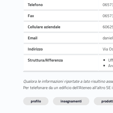
Telefono
0657
Fax
0657
Cellulare aziendale
6062
Email
danie
Indirizzo
Via O
Struttura/Afferenza
Uf
Ar
Qualora le informazioni riportate a lato risultino ass
Per telefonare da un edificio dell'Ateneo all'altro S
profilo
insegnamenti
prodotti