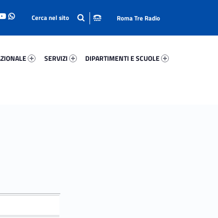
Roma Tre Radio
onale 26913-93
Servizi 38014-114
Dipartimenti E Scuole 39209-140
ZIONALE
SERVIZI
DIPARTIMENTI E SCUOLE