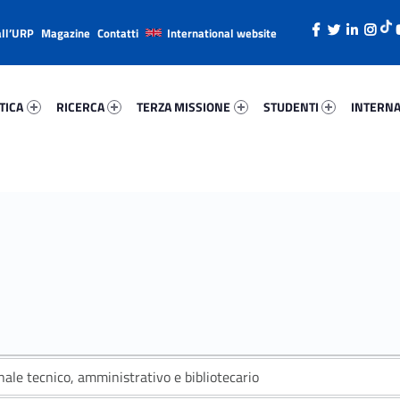
all’URP
Magazine
Contatti
International website
ica 26568-26
Ricerca 7084-38
Terza Missione 12421-49
Studenti 55610-66
Internazi
TICA
RICERCA
TERZA MISSIONE
STUDENTI
INTERNA
ale tecnico, amministrativo e bibliotecario