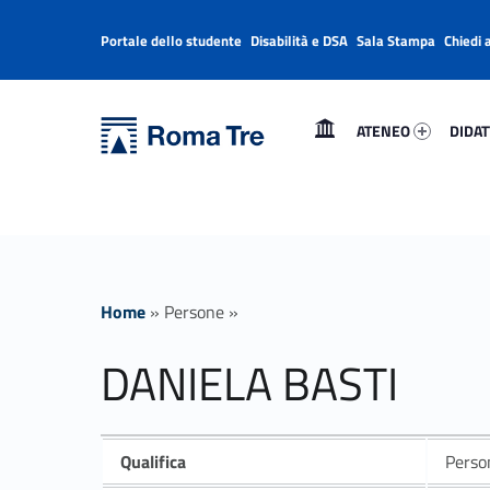
Portale dello studente
Disabilità e DSA
Sala Stampa
Chiedi 
Header info sidebar
Primary Menu
Ateneo 33185-1
Didatt
Università Roma Tre
DANIELA BASTI - Università Roma Tre
ATENEO
DIDAT
L’Università degli Studi Roma Tre è un’università giovane e per giovani, è nata nel 1992 ed è rapidamente cresciuta sia in termini di studenti che di corsi di studio offerti. Sono attivi 13 dipartimenti che offrono corsi di Laurea, Laurea magistrale, Master, Corsi di perfezionamento, Dottorati di ricerca e Scuole di specializzazione
Home
»
Persone
»
DANIELA BASTI
Qualifica
Person