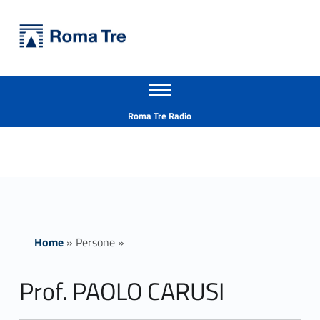
Primary Menu
Università Roma Tre
Prof. PAOLO CARUSI - Università Roma Tre
Apri il menu secondario
L’Università degli Studi Roma Tre è un’università giovane e per giovani, è nata nel 1992 ed è rapidamente cresciuta sia in termini di studenti che di corsi di studio offerti. Sono attivi 13 dipartimenti che offrono corsi di Laurea, Laurea magistrale, Master, Corsi di perfezionamento, Dottorati di ricerca e Scuole di specializzazione
Header info sidebar
Roma Tre Radio
Home
»
Persone
»
Prof. PAOLO CARUSI