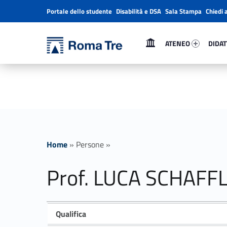
Portale dello studente
Disabilità e DSA
Sala Stampa
Chiedi 
Header info sidebar
Primary Menu
Ateneo 57407-1
Didatti
Università Roma Tre
Prof. LUCA SCHAFFLER - Università Roma Tre
ATENEO
DIDAT
L’Università degli Studi Roma Tre è un’università giovane e per giovani, è nata nel 1992 ed è rapidamente cresciuta sia in termini di studenti che di corsi di studio offerti. Sono attivi 13 dipartimenti che offrono corsi di Laurea, Laurea magistrale, Master, Corsi di perfezionamento, Dottorati di ricerca e Scuole di specializzazione
Home
»
Persone
»
Prof. LUCA SCHAFF
Qualifica