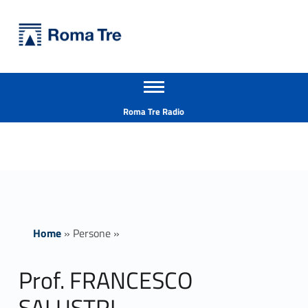
Primary Menu
Università Roma Tre
Prof. FRANCESCO SALUSTRI - Università Roma Tre
Apri il menu secondario
L’Università degli Studi Roma Tre è un’università giovane e per giovani, è nata nel 1992 ed è rapidamente cresciuta sia in termini di studenti che di corsi di studio offerti. Sono attivi 13 dipartimenti che offrono corsi di Laurea, Laurea magistrale, Master, Corsi di perfezionamento, Dottorati di ricerca e Scuole di specializzazione
Header info sidebar
Roma Tre Radio
Home
»
Persone
»
Prof. FRANCESCO
SALUSTRI