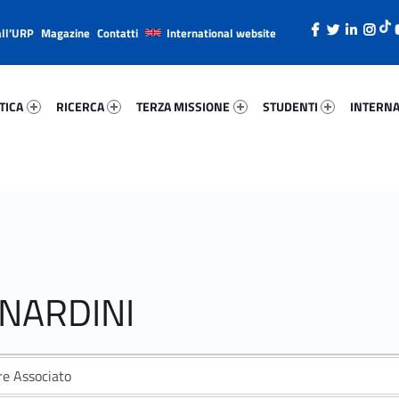
all’URP
Magazine
Contatti
International website
ica 20063-26
Ricerca 72464-38
Terza Missione 18489-49
Studenti 40001-66
Internazi
TICA
RICERCA
TERZA MISSIONE
STUDENTI
INTERNA
RNARDINI
re Associato