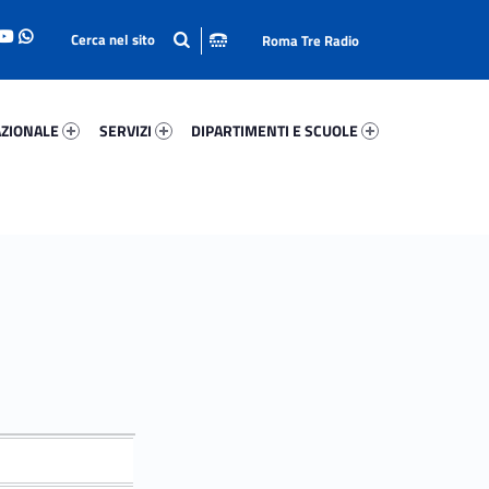
Roma Tre Radio
onale 88314-93
Servizi 33447-114
Dipartimenti E Scuole 69572-140
ZIONALE
SERVIZI
DIPARTIMENTI E SCUOLE