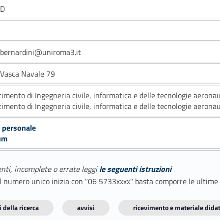
/D
.bernardini@uniroma3.it
a Vasca Navale 79
timento di Ingegneria civile, informatica e delle tecnologie aerona
timento di Ingegneria civile, informatica e delle tecnologie aerona
 personale
um
enti, incomplete o errate leggi
le seguenti istruzioni
E il numero unico inizia con "06 5733xxxx" basta comporre le ultime
 della ricerca
avvisi
ricevimento e materiale didat