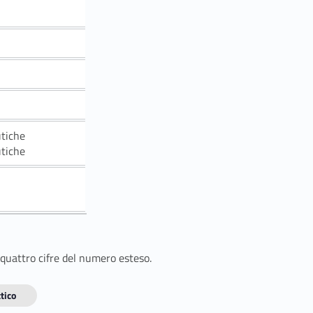
utiche
utiche
 quattro cifre del numero esteso.
tico