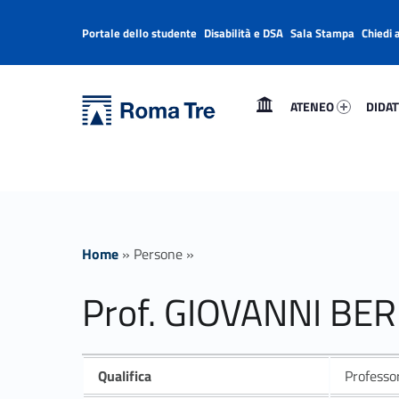
Portale dello studente
Disabilità e DSA
Sala Stampa
Chiedi 
Header info sidebar
Primary Menu
Ateneo 68177-1
Didatt
Università Roma Tre
Prof. GIOVANNI BERNARDINI - Università Roma Tre
ATENEO
DIDAT
L’Università degli Studi Roma Tre è un’università giovane e per giovani, è nata nel 1992 ed è rapidamente cresciuta sia in termini di studenti che di corsi di studio offerti. Sono attivi 13 dipartimenti che offrono corsi di Laurea, Laurea magistrale, Master, Corsi di perfezionamento, Dottorati di ricerca e Scuole di specializzazione
Home
»
Persone
»
Prof. GIOVANNI BE
Qualifica
Professo