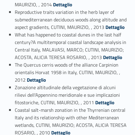
Link identifier #identifier_person_20919-42
MAURIZIO, , 2014
Dettaglio
Reproductive traits variation in the herb layer of
submediterranean deciduous woods along altitude and
Link identifier #identifier_person_98122-43
aspect gradients, CUTINI, MAURIZIO, , 2013
Dettaglio
What has happened to coastal dunes in the last half
century?A multitemporal coastal landscape analysis in
Central Italy, MALAVASI, MARCO; CUTINI, MAURIZIO;
Link identifier #identifier_person_175515-44
ACOSTA, ALICIA TERESA ROSARIO, , 2013
Dettaglio
The Quercus cerris woods of the alliance Carpinion
orientalis Horvat 1958 in Italy, CUTINI, MAURIZIO, ,
Link identifier #identifier_person_102703-45
2012
Dettaglio
Zonazione altitudinale della vegetazione di alcuni
rilievi dell'Appennino meridionale e sue implicazioni
Link identifier #identifier_person_33455-46
fitostoriche, CUTINI, MAURIZIO, , 2011
Dettaglio
Coastal salt-marsh zonation in the Thyrrenian central
Italy and its relationship with other Mediterranean
wetlands, CUTINI, MAURIZIO; ACOSTA, ALICIA TERESA
Link identifier #identifier_person_154737-47
ROSARIO, , 2010
Dettaglio