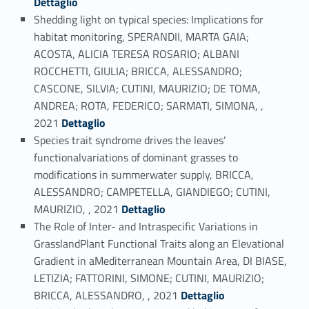
Dettaglio
Shedding light on typical species: Implications for
habitat monitoring, SPERANDII, MARTA GAIA;
ACOSTA, ALICIA TERESA ROSARIO; ALBANI
ROCCHETTI, GIULIA; BRICCA, ALESSANDRO;
CASCONE, SILVIA; CUTINI, MAURIZIO; DE TOMA,
ANDREA; ROTA, FEDERICO; SARMATI, SIMONA, ,
Link identifier #identifier_person_89666-19
2021
Dettaglio
Species trait syndrome drives the leaves’
functionalvariations of dominant grasses to
modifications in summerwater supply, BRICCA,
ALESSANDRO; CAMPETELLA, GIANDIEGO; CUTINI,
Link identifier #identifier_person_82925-20
MAURIZIO, , 2021
Dettaglio
The Role of Inter- and Intraspecific Variations in
GrasslandPlant Functional Traits along an Elevational
Gradient in aMediterranean Mountain Area, DI BIASE,
LETIZIA; FATTORINI, SIMONE; CUTINI, MAURIZIO;
Link identifier #identifier_person_25546-21
BRICCA, ALESSANDRO, , 2021
Dettaglio