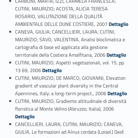
CARBONI, MARTA; IZZI, CARMELA FRANCESCA;
CUTINI, MAURIZIO; ACOSTA, ALICIA TERESA
ROSARIO, VALUTAZIONE DELLA QUALITÀ
Link identifier #identifier_person_104851-100
AMBIENTALE DELLE DUNE COSTIERE, 2007
Dettaglio
CANEVA, GIULIA; CANCELLIERI, LAURA; CUTINI,
MAURIZIO; SAVO, VALENTINA, Analisi bioclimatica e
cartografia di base ed applicata alla gestione
Link identifier #identifier_person_77869-101
territoriale della Costiera Amalfitana, 2006
Dettaglio
CUTINI, MAURIZIO, Aspetti vegetazionali, vol. 15, pp.
Link identifier #identifier_person_166629-102
13 69, 2006
Dettaglio
CUTINI, MAURIZIO; DE MARCO, GIOVANNI, Elevation
gradient of vascular plant diversity in the Central
Link identifier #identifier_person_175066-103
Apennines, Italy: a long-term project., 2006
Dettaglio
CUTINI, MAURIZIO, Gradiente altitudinale di diversità
Link identifier #identifier_person_58786-104
floristica al Monte Velino (Abruzzo, Italia), 2006
Dettaglio
CANCELLIERI, LAURA; CUTINI, MAURIZIO; CANEVA,
GIULIA, Le formazioni ad Alnus cordata (Loisel.) Desf.