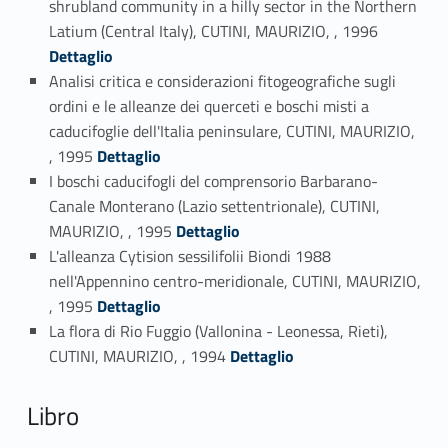
shrubland community in a hilly sector in the Northern
Link identifier #identifier_person_169889-81
Latium (Central Italy), CUTINI, MAURIZIO, , 1996
Dettaglio
Analisi critica e considerazioni fitogeografiche sugli
ordini e le alleanze dei querceti e boschi misti a
caducifoglie dell'Italia peninsulare, CUTINI, MAURIZIO,
Link identifier #identifier_person_44214-82
, 1995
Dettaglio
I boschi caducifogli del comprensorio Barbarano-
Canale Monterano (Lazio settentrionale), CUTINI,
Link identifier #identifier_person_108878-83
MAURIZIO, , 1995
Dettaglio
L'alleanza Cytision sessilifolii Biondi 1988
nell'Appennino centro-meridionale, CUTINI, MAURIZIO,
Link identifier #identifier_person_103813-84
, 1995
Dettaglio
La flora di Rio Fuggio (Vallonina - Leonessa, Rieti),
Link identifier #identifier_person_73040-85
CUTINI, MAURIZIO, , 1994
Dettaglio
Libro