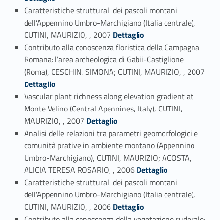
Caratteristiche strutturali dei pascoli montani
dell’Appennino Umbro-Marchigiano (Italia centrale),
Link identifier #identifier_person_115677-56
CUTINI, MAURIZIO, , 2007
Dettaglio
Contributo alla conoscenza floristica della Campagna
Romana: l’area archeologica di Gabii-Castiglione
Link identifier #identifier_person_17076-57
(Roma), CESCHIN, SIMONA; CUTINI, MAURIZIO, , 2007
Dettaglio
Vascular plant richness along elevation gradient at
Monte Velino (Central Apennines, Italy), CUTINI,
Link identifier #identifier_person_64764-58
MAURIZIO, , 2007
Dettaglio
Analisi delle relazioni tra parametri geomorfologici e
comunità prative in ambiente montano (Appennino
Umbro-Marchigiano), CUTINI, MAURIZIO; ACOSTA,
Link identifier #identifier_person_125693-59
ALICIA TERESA ROSARIO, , 2006
Dettaglio
Caratteristiche strutturali dei pascoli montani
dell'Appennino Umbro-Marchigiano (Italia centrale),
Link identifier #identifier_person_121280-60
CUTINI, MAURIZIO, , 2006
Dettaglio
Contributo alla conoscenza della vegetazione ruderale: