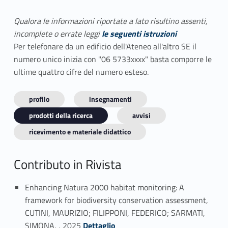
Qualora le informazioni riportate a lato risultino assenti,
incomplete o errate leggi
le seguenti istruzioni
Per telefonare da un edificio dell'Ateneo all'altro SE il
numero unico inizia con "06 5733xxxx" basta comporre le
ultime quattro cifre del numero esteso.
profilo
insegnamenti
prodotti della ricerca
avvisi
ricevimento e materiale didattico
Contributo in Rivista
Enhancing Natura 2000 habitat monitoring: A
framework for biodiversity conservation assessment,
CUTINI, MAURIZIO; FILIPPONI, FEDERICO; SARMATI,
Link identifier #identifier_person_60337-1
SIMONA, , 2025
Dettaglio