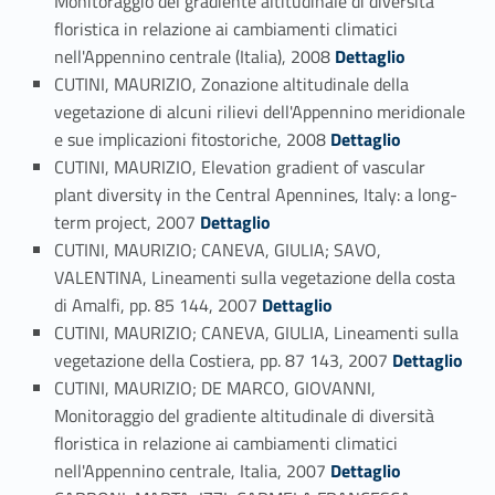
Monitoraggio del gradiente altitudinale di diversità
floristica in relazione ai cambiamenti climatici
Link identifier #identifier_person_184162-94
nell'Appennino centrale (Italia), 2008
Dettaglio
CUTINI, MAURIZIO, Zonazione altitudinale della
vegetazione di alcuni rilievi dell'Appennino meridionale
Link identifier #identifier_person_120743-95
e sue implicazioni fitostoriche, 2008
Dettaglio
CUTINI, MAURIZIO, Elevation gradient of vascular
plant diversity in the Central Apennines, Italy: a long-
Link identifier #identifier_person_186733-96
term project, 2007
Dettaglio
CUTINI, MAURIZIO; CANEVA, GIULIA; SAVO,
VALENTINA, Lineamenti sulla vegetazione della costa
Link identifier #identifier_person_3739-97
di Amalfi, pp. 85 144, 2007
Dettaglio
CUTINI, MAURIZIO; CANEVA, GIULIA, Lineamenti sulla
Link identifier #identifier_person_42642-98
vegetazione della Costiera, pp. 87 143, 2007
Dettaglio
CUTINI, MAURIZIO; DE MARCO, GIOVANNI,
Monitoraggio del gradiente altitudinale di diversità
floristica in relazione ai cambiamenti climatici
Link identifier #identifier_person_71547-99
nell'Appennino centrale, Italia, 2007
Dettaglio