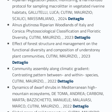
protocol for sampling macrolitter in vegetated riverine
habitats, GALLITELLI, LUCA; CUTINI, MAURIZIO;
Link identifier #identifier_person_65167-9
SCALICI, MASSIMILIANO, , 2024
Dettaglio
Alnus glutinosa Riparian Woodlands of Italy and
Corsica: Phytosociological Classification and Floristic
Link identifier #identifier_person_96771-10
Diversity, CUTINI, MAURIZIO, , 2023
Dettaglio
Effect of forest structure and management on the
functional diversity and composition of understorey
Link identifier #identifier_person_55659-11
plant communities, CUTINI, MAURIZIO, , 2023
Dettaglio
Community assembly along climatic gradient:
Contrasting pattern between- and within- species,
Link identifier #identifier_person_127418-12
CUTINI, MAURIZIO, , 2022
Dettaglio
Dynamics of dwarf shrubs in Mediterranean high-
mountain ecosystems, DE TOMA, ANDREA; CARBONI,
MARTA; BAZZICHETTO, MANUELE; MALAVASI,
Link identifier #identifier_person_165264-13
MARCO; CUTINI, MAURIZIO, , 2022
Dettaglio