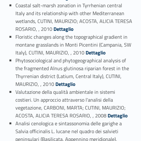
Coastal salt-marsh zonation in Tyrrhenian central
Italy and its relationship with other Mediterranean
wetlands, CUTINI, MAURIZIO; ACOSTA, ALICIA TERESA
Link identifier #identifier_person_93846-48
ROSARIO, , 2010
Dettaglio
Floristic changes along the topographical gradient in
montane grasslands in Monti Picentini (Campania, SW
Link identifier #identifier_person_120572-49
Italy), CUTINI, MAURIZIO, , 2010
Dettaglio
Phytosociological and phytogeographical analysis of
the fragmented Alnus glutinosa riparian forest in the
Thyrrenian district (Latium, Central Italy), CUTINI,
Link identifier #identifier_person_67006-50
MAURIZIO, , 2010
Dettaglio
Valutazione della qualità ambientale in sistemi
costieri. Un approccio attraverso l'analisi della
vegetazione, CARBONI, MARTA; CUTINI, MAURIZIO;
Link identifier #identifier_person_195703-51
ACOSTA, ALICIA TERESA ROSARIO, , 2008
Dettaglio
Analisi cenologica e sintassonomia delle garighe a
Salvia officinalis L. lucane nel quadro dei salvieti
peninsulari (Basilicata, Appennino meridionale),