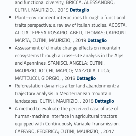
and functional diversity, BRICCA, ALESSANDRO;
Link identifier #identifier_person_17330-26
CUTINI, MAURIZIO, , 2019
Dettaglio
Plant–environment interactions through a functional
traits perspective: a review of Italian studies, ACOSTA,
ALICIA TERESA ROSARIO; ABELI, THOMAS; CARBONI,
Link identifier #identifier_person_172601-27
MARTA; CUTINI, MAURIZIO, , 2019
Dettaglio
Assessment of climate change effects on mountain
ecosystems through a cross-site analysis in the Alps
and Apennines, STANISCI, ANGELA; CUTINI,
MAURIZIO; IOCCHI, MARCO; MAZZOLA, LUCA;
Link identifier #identifier_person_169455-28
MATTEUCCI, GIORGIO, , 2018
Dettaglio
Reforestation dynamics after land abandonment: a
trajectory analysis in Mediterranean mountain
Link identifier #identifier_person_155975-29
landscapes, CUTINI, MAURIZIO, , 2018
Dettaglio
A method to evaluate the perceived ease of use of
human-machine interface in agricultural tractors
equipped with Continuously Variable Transmission,
Link identifier #identifier_person_8159-30
CAFFARO, FEDERICA; CUTINI, MAURIZIO, , 2017