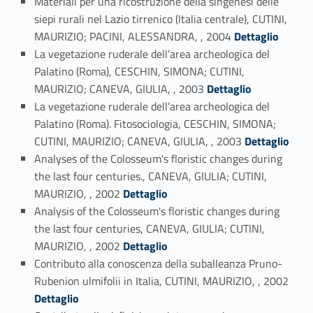
Materiali per una ricostruzione della singenesi delle
siepi rurali nel Lazio tirrenico (Italia centrale), CUTINI,
Link identifier #identifier_person_4366-70
MAURIZIO; PACINI, ALESSANDRA, , 2004
Dettaglio
La vegetazione ruderale dell’area archeologica del
Palatino (Roma), CESCHIN, SIMONA; CUTINI,
Link identifier #identifier_person_187643-71
MAURIZIO; CANEVA, GIULIA, , 2003
Dettaglio
La vegetazione ruderale dell’area archeologica del
Palatino (Roma). Fitosociologia, CESCHIN, SIMONA;
Link identifier #identifier_person_60178-72
CUTINI, MAURIZIO; CANEVA, GIULIA, , 2003
Dettaglio
Analyses of the Colosseum's floristic changes during
the last four centuries., CANEVA, GIULIA; CUTINI,
Link identifier #identifier_person_95235-73
MAURIZIO, , 2002
Dettaglio
Analysis of the Colosseum's floristic changes during
the last four centuries, CANEVA, GIULIA; CUTINI,
Link identifier #identifier_person_164244-74
MAURIZIO, , 2002
Dettaglio
Contributo alla conoscenza della suballeanza Pruno-
Link identifier #identifier_person_91376-75
Rubenion ulmifolii in Italia, CUTINI, MAURIZIO, , 2002
Dettaglio