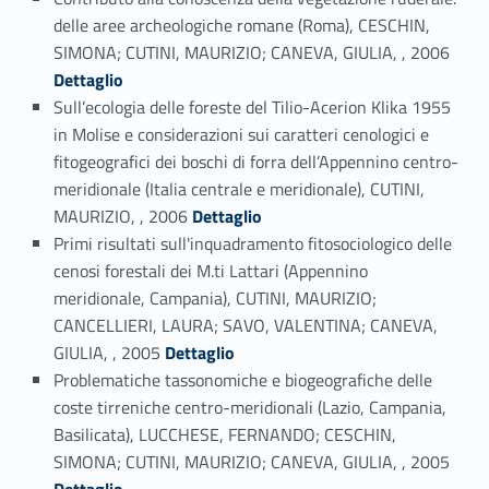
delle aree archeologiche romane (Roma), CESCHIN,
Link identifier #identifier_person_29510-61
SIMONA; CUTINI, MAURIZIO; CANEVA, GIULIA, , 2006
Dettaglio
Sull’ecologia delle foreste del Tilio-Acerion Klika 1955
in Molise e considerazioni sui caratteri cenologici e
fitogeografici dei boschi di forra dell’Appennino centro-
meridionale (Italia centrale e meridionale), CUTINI,
Link identifier #identifier_person_134820-62
MAURIZIO, , 2006
Dettaglio
Primi risultati sull'inquadramento fitosociologico delle
cenosi forestali dei M.ti Lattari (Appennino
meridionale, Campania), CUTINI, MAURIZIO;
CANCELLIERI, LAURA; SAVO, VALENTINA; CANEVA,
Link identifier #identifier_person_97084-63
GIULIA, , 2005
Dettaglio
Problematiche tassonomiche e biogeografiche delle
coste tirreniche centro-meridionali (Lazio, Campania,
Basilicata), LUCCHESE, FERNANDO; CESCHIN,
Link identifier #identifier_person_83052-64
SIMONA; CUTINI, MAURIZIO; CANEVA, GIULIA, , 2005
Dettaglio