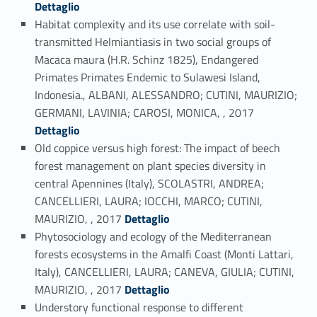
Dettaglio
Habitat complexity and its use correlate with soil-
transmitted Helmiantiasis in two social groups of
Macaca maura (H.R. Schinz 1825), Endangered
Primates Primates Endemic to Sulawesi Island,
Indonesia., ALBANI, ALESSANDRO; CUTINI, MAURIZIO;
Link identifier #identifier_person_57252-31
GERMANI, LAVINIA; CAROSI, MONICA, , 2017
Dettaglio
Old coppice versus high forest: The impact of beech
forest management on plant species diversity in
central Apennines (Italy), SCOLASTRI, ANDREA;
CANCELLIERI, LAURA; IOCCHI, MARCO; CUTINI,
Link identifier #identifier_person_126186-32
MAURIZIO, , 2017
Dettaglio
Phytosociology and ecology of the Mediterranean
forests ecosystems in the Amalfi Coast (Monti Lattari,
Italy), CANCELLIERI, LAURA; CANEVA, GIULIA; CUTINI,
Link identifier #identifier_person_85648-33
MAURIZIO, , 2017
Dettaglio
Understory functional response to different