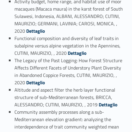
Activity budget, home range, and habitat use of moor
macaques (Macaca maura) in the karst forest of South
Sulawesi, Indonesia, ALBANI, ALESSANDRO; CUTINI,
MAURIZIO; GERMANI, LAVINIA; CAROSI, MONICA, ,
Link identifier #identifier_person_20475-22
2020
Dettaglio
Functional composition and diversity of leaf traits in
subalpine versus alpine vegetation in the Apennines,
Link identifier #identifier_person_70193-23
CUTINI, MAURIZIO, , 2020
Dettaglio
The Legacy of the Past Logging: How Forest Structure
Affects Different Facets of Understory Plant Diversity
in Abandoned Coppice Forests, CUTINI, MAURIZIO, ,
Link identifier #identifier_person_99540-24
2020
Dettaglio
Altitude and aspect filter the herb layer functional
structure of sub-Mediterranean forests, BRICCA,
Link identifier #identifier_person_11201-25
ALESSANDRO; CUTINI, MAURIZIO, , 2019
Dettaglio
Community assembly processes along a sub-
Mediterranean elevation gradient: analyzing the
interdependence of trait community weighted mean