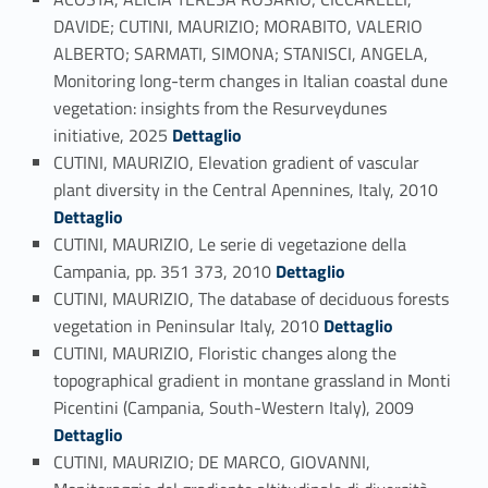
DAVIDE; CUTINI, MAURIZIO; MORABITO, VALERIO
ALBERTO; SARMATI, SIMONA; STANISCI, ANGELA,
Monitoring long-term changes in Italian coastal dune
vegetation: insights from the Resurveydunes
Link identifier #identifier_person_20292-89
initiative, 2025
Dettaglio
CUTINI, MAURIZIO, Elevation gradient of vascular
Link identifier #identifier_person_143605-90
plant diversity in the Central Apennines, Italy, 2010
Dettaglio
CUTINI, MAURIZIO, Le serie di vegetazione della
Link identifier #identifier_person_79461-91
Campania, pp. 351 373, 2010
Dettaglio
CUTINI, MAURIZIO, The database of deciduous forests
Link identifier #identifier_person_197814-92
vegetation in Peninsular Italy, 2010
Dettaglio
CUTINI, MAURIZIO, Floristic changes along the
topographical gradient in montane grassland in Monti
Link identifier #identifier_person_74158-93
Picentini (Campania, South-Western Italy), 2009
Dettaglio
CUTINI, MAURIZIO; DE MARCO, GIOVANNI,