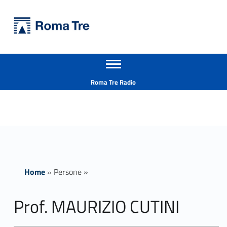
Primary Menu
Università Roma Tre
Prof. MAURIZIO CUTINI ricerca - Università Roma Tre
Apri il menu secondario
L’Università degli Studi Roma Tre è un’università giovane e per giovani, è nata nel 1992 ed è rapidamente cresciuta sia in termini di studenti che di corsi di studio offerti. Sono attivi 13 dipartimenti che offrono corsi di Laurea, Laurea magistrale, Master, Corsi di perfezionamento, Dottorati di ricerca e Scuole di specializzazione
Header info sidebar
Roma Tre Radio
Home
»
Persone
»
Prof. MAURIZIO CUTINI