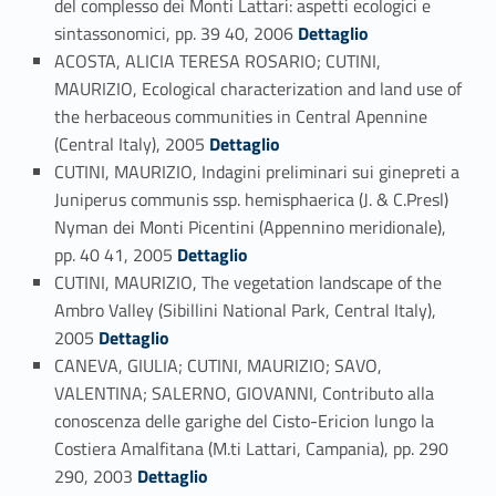
del complesso dei Monti Lattari: aspetti ecologici e
Link identifier #identifier_person_3754-105
sintassonomici, pp. 39 40, 2006
Dettaglio
ACOSTA, ALICIA TERESA ROSARIO; CUTINI,
MAURIZIO, Ecological characterization and land use of
the herbaceous communities in Central Apennine
Link identifier #identifier_person_135133-106
(Central Italy), 2005
Dettaglio
CUTINI, MAURIZIO, Indagini preliminari sui ginepreti a
Juniperus communis ssp. hemisphaerica (J. & C.Presl)
Nyman dei Monti Picentini (Appennino meridionale),
Link identifier #identifier_person_41503-107
pp. 40 41, 2005
Dettaglio
CUTINI, MAURIZIO, The vegetation landscape of the
Ambro Valley (Sibillini National Park, Central Italy),
Link identifier #identifier_person_5375-108
2005
Dettaglio
CANEVA, GIULIA; CUTINI, MAURIZIO; SAVO,
VALENTINA; SALERNO, GIOVANNI, Contributo alla
conoscenza delle garighe del Cisto-Ericion lungo la
Costiera Amalfitana (M.ti Lattari, Campania), pp. 290
Link identifier #identifier_person_658-109
290, 2003
Dettaglio