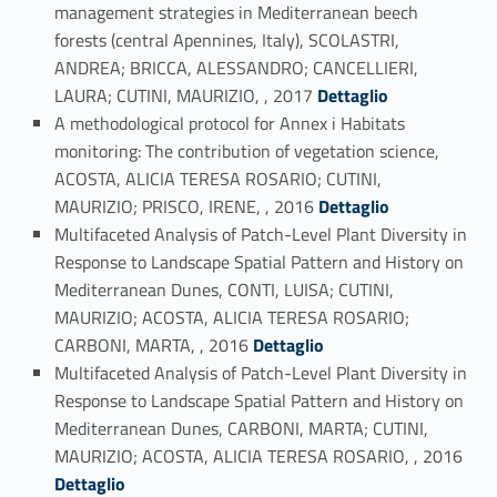
management strategies in Mediterranean beech
forests (central Apennines, Italy), SCOLASTRI,
ANDREA; BRICCA, ALESSANDRO; CANCELLIERI,
Link identifier #identifier_person_22210-34
LAURA; CUTINI, MAURIZIO, , 2017
Dettaglio
A methodological protocol for Annex i Habitats
monitoring: The contribution of vegetation science,
ACOSTA, ALICIA TERESA ROSARIO; CUTINI,
Link identifier #identifier_person_63850-35
MAURIZIO; PRISCO, IRENE, , 2016
Dettaglio
Multifaceted Analysis of Patch-Level Plant Diversity in
Response to Landscape Spatial Pattern and History on
Mediterranean Dunes, CONTI, LUISA; CUTINI,
MAURIZIO; ACOSTA, ALICIA TERESA ROSARIO;
Link identifier #identifier_person_65784-36
CARBONI, MARTA, , 2016
Dettaglio
Multifaceted Analysis of Patch-Level Plant Diversity in
Response to Landscape Spatial Pattern and History on
Mediterranean Dunes, CARBONI, MARTA; CUTINI,
Link identifier #identifier_person_28695-37
MAURIZIO; ACOSTA, ALICIA TERESA ROSARIO, , 2016
Dettaglio