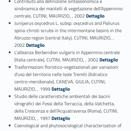
Contributo alla definizione sintassonomica e
sindinamica dei mantelli di vegetazione dell’Appennino
Link identifier #identifier_person_158704-76
centrale, CUTINI, MAURIZIO, , 2002
Dettaglio
Juniperus oxycedrus L. subsp. oxycedrus and Paliurus
spina-christi scrubs in the intermontane basins in the
Abruzzo region (central Italy), CUTINI, MAURIZIO, ,
Link identifier #identifier_person_149446-77
2002
Dettaglio
L’alleanza Berberidion vulgaris in Appennino centrale
Link identifier #identifier_person_175076-78
(Italia centrale), CUTINI, MAURIZIO, , 2002
Dettaglio
Trasformazioni floristico-vegetazionali per variazioni
d'uso del territorio nelle Isole Tremiti (Adriatico
centro-meridionale), CANEVA, GIULIA; CUTINI,
Link identifier #identifier_person_103854-79
MAURIZIO, , 1999
Dettaglio
Studio delle caratteristiche ambientali dei bacini
idrografici dei Fossi della Torraccia, della Valchetta,
della Crescenza e dell'Acquatraversa (Roma), CUTINI,
Link identifier #identifier_person_89699-80
MAURIZIO, , 1997
Dettaglio
Coenological and phytosociological characterization of