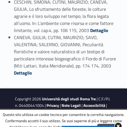
CESCHIN, SIMONA; CUTINI, MAURIZIO; CANEVA,
GIULIA, Lo sfruttamento delle foreste; le colture
agrarie e il loro sviluppo nel tempo; la flora legata
all’uomo. In: L’ambiente come risorsa e come fattore
Link identifier #identifier_person_33573-110
limitante, vol. cap.4, pp. 106 115, 2003
Dettaglio
CANEVA, GIULIA; CUTINI, MAURIZIO; SAVO,
VALENTINA; SALERNO, GIOVANNI, Peculiarità
floristiche e valore naturalistico di un biotipo di
particolare interesse biogeografico: il Fiordo di Furore
Link identifier #identifier_person_77663-111
(M.ti Lattari, Italia Meridionale), pp. 174 174, 2003
Dettaglio
Copyright 2026
Università degli studi Roma Tre
| C.F./P.I.
n. 04400441004 |
Privacy
|
Note Legali
|
Accessibilità
|
Obiettivi di accessibilità
|
Dichiarazione di accessibilità
Questo sito utilizza un cookie tecnico per consentire la corretta navigazione.
Confermando accetti il suo utilizzo. Se vuoi saperne di più e leggere come
disabilitarne l'uso, consulta l'informativa estesa.
ENG
Accetta