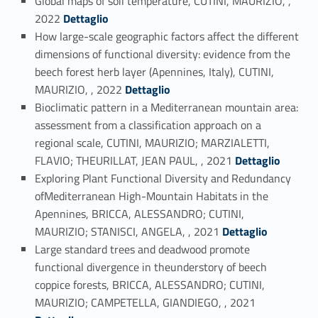
Global maps of soil temperature, CUTINI, MAURIZIO, ,
Link identifier #identifier_person_161024-14
2022
Dettaglio
How large-scale geographic factors affect the different
dimensions of functional diversity: evidence from the
beech forest herb layer (Apennines, Italy), CUTINI,
Link identifier #identifier_person_44103-15
MAURIZIO, , 2022
Dettaglio
Bioclimatic pattern in a Mediterranean mountain area:
assessment from a classification approach on a
regional scale, CUTINI, MAURIZIO; MARZIALETTI,
Link identifier #identifier_person_59166-16
FLAVIO; THEURILLAT, JEAN PAUL, , 2021
Dettaglio
Exploring Plant Functional Diversity and Redundancy
ofMediterranean High-Mountain Habitats in the
Apennines, BRICCA, ALESSANDRO; CUTINI,
Link identifier #identifier_person_106698-17
MAURIZIO; STANISCI, ANGELA, , 2021
Dettaglio
Large standard trees and deadwood promote
functional divergence in theunderstory of beech
coppice forests, BRICCA, ALESSANDRO; CUTINI,
Link identifier #identifier_person_178025-18
MAURIZIO; CAMPETELLA, GIANDIEGO, , 2021