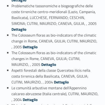
Problematiche tassonomiche e biogeografiche delle
coste tirreniche centro-meridionali (Lazio, Campania,
Basilicata), LUCCHESE, FERNANDO; CESCHIN,
Link identifier #identifier_person_108530-65
SIMONA; CUTINI, MAURIZIO; CANEVA, GIULIA, , 2005
Dettaglio
The Colosseum floras as bio-indicators of the climatic
change in Rome, CANEVA, GIULIA; CUTINI, MAURIZIO,
Link identifier #identifier_person_76531-66
, 2005
Dettaglio
The Colosseum floras as bio-indicators of the climatic
changes in Rome, CANEVA, GIULIA; CUTINI,
Link identifier #identifier_person_19482-67
MAURIZIO, , 2005
Dettaglio
Aspetti forestali della classe Quercetea ilicis nella
costa tirrenica della Basilicata, CANEVA, GIULIA;
Link identifier #identifier_person_11938-68
CUTINI, MAURIZIO, , 2004
Dettaglio
Le comunità arbustive montane dell’Appennino
calcareo abruzzese (Italia centrale), CUTINI, MAURIZIO,
Link identifier #identifier_person_14145-69
, 2004
Dettaglio