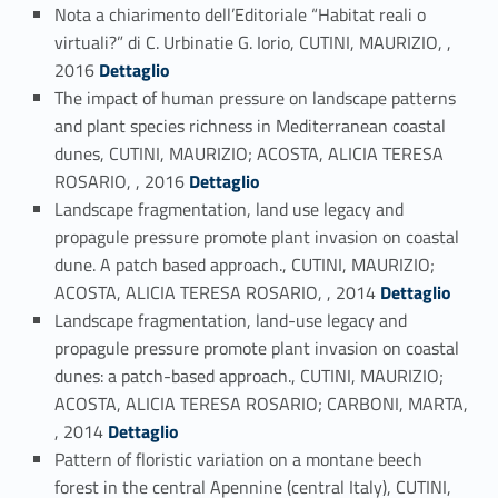
Nota a chiarimento dell’Editoriale “Habitat reali o
virtuali?” di C. Urbinatie G. Iorio, CUTINI, MAURIZIO, ,
Link identifier #identifier_person_4574-38
2016
Dettaglio
The impact of human pressure on landscape patterns
and plant species richness in Mediterranean coastal
dunes, CUTINI, MAURIZIO; ACOSTA, ALICIA TERESA
Link identifier #identifier_person_197209-39
ROSARIO, , 2016
Dettaglio
Landscape fragmentation, land use legacy and
propagule pressure promote plant invasion on coastal
dune. A patch based approach., CUTINI, MAURIZIO;
Link identifier #identifier_person_80878-40
ACOSTA, ALICIA TERESA ROSARIO, , 2014
Dettaglio
Landscape fragmentation, land-use legacy and
propagule pressure promote plant invasion on coastal
dunes: a patch-based approach., CUTINI, MAURIZIO;
ACOSTA, ALICIA TERESA ROSARIO; CARBONI, MARTA,
Link identifier #identifier_person_142799-41
, 2014
Dettaglio
Pattern of floristic variation on a montane beech
forest in the central Apennine (central Italy), CUTINI,