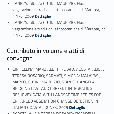
CANEVA, GIULIA; CUTINI, MAURIZIO, Flora,
vegetazione e tradizioni etnobotaniche di Maratea, pp.
Link identifier #identifier_person_50341-86
1 176, 2009
Dettaglio
CANEVA, GIULIA; CUTINI, MAURIZIO, Flora,
vegetazione e tradizioni etnobotaniche di Maratea, pp.
Link identifier #identifier_person_53865-87
1 175, 2009
Dettaglio
Contributo in volume e atti di
convegno
CINI, ELENA; MARZIALETTI, FLAVIO; ACOSTA, ALICIA
TERESA ROSARIO; SARMATI, SIMONA; MALAVASI,
MARCO; CUTINI, MAURIZIO; STANISCI, ANGELA,
BRIDGING PAST AND PRESENT: INTEGRATING
RESURVEY DATA WITH LANDSAT TIME SERIES FOR
ENHANCED VEGETATION CHANGE DETECTION IN
Link identifier #identifier_person_135843-88
ITALIAN COASTAL DUNES, 2025
Dettaglio
ACOSTA, ALICIA TERESA ROSARIO; CICCARELLI,