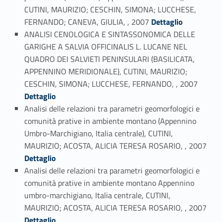
CUTINI, MAURIZIO; CESCHIN, SIMONA; LUCCHESE,
Link identifier #identifier_person_158574-52
FERNANDO; CANEVA, GIULIA, , 2007
Dettaglio
ANALISI CENOLOGICA E SINTASSONOMICA DELLE
GARIGHE A SALVIA OFFICINALIS L. LUCANE NEL
QUADRO DEI SALVIETI PENINSULARI (BASILICATA,
APPENNINO MERIDIONALE), CUTINI, MAURIZIO;
Link identifier #identifier_person_73429-53
CESCHIN, SIMONA; LUCCHESE, FERNANDO, , 2007
Dettaglio
Analisi delle relazioni tra parametri geomorfologici e
comunità prative in ambiente montano (Appennino
Umbro-Marchigiano, Italia centrale), CUTINI,
Link identifier #identifier_person_153865-54
MAURIZIO; ACOSTA, ALICIA TERESA ROSARIO, , 2007
Dettaglio
Analisi delle relazioni tra parametri geomorfologici e
comunità prative in ambiente montano Appennino
umbro-marchigiano, Italia centrale, CUTINI,
Link identifier #identifier_person_123034-55
MAURIZIO; ACOSTA, ALICIA TERESA ROSARIO, , 2007
Dettaglio