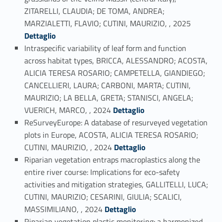
ZITARELLI, CLAUDIA; DE TOMA, ANDREA;
Link identifier #identifier_person_138568-5
MARZIALETTI, FLAVIO; CUTINI, MAURIZIO, , 2025
Dettaglio
Intraspecific variability of leaf form and function
across habitat types, BRICCA, ALESSANDRO; ACOSTA,
ALICIA TERESA ROSARIO; CAMPETELLA, GIANDIEGO;
CANCELLIERI, LAURA; CARBONI, MARTA; CUTINI,
MAURIZIO; LA BELLA, GRETA; STANISCI, ANGELA;
Link identifier #identifier_person_8533-6
VUERICH, MARCO, , 2024
Dettaglio
ReSurveyEurope: A database of resurveyed vegetation
plots in Europe, ACOSTA, ALICIA TERESA ROSARIO;
Link identifier #identifier_person_108572-7
CUTINI, MAURIZIO, , 2024
Dettaglio
Riparian vegetation entraps macroplastics along the
entire river course: Implications for eco-safety
activities and mitigation strategies, GALLITELLI, LUCA;
CUTINI, MAURIZIO; CESARINI, GIULIA; SCALICI,
Link identifier #identifier_person_19123-8
MASSIMILIANO, , 2024
Dettaglio
Riparian vegetation plastic monitoring: a harmonized