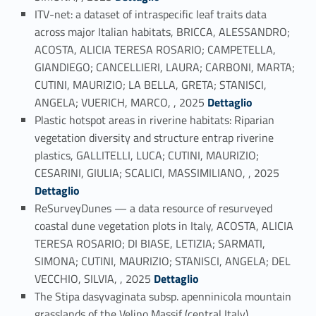
ITV-net: a dataset of intraspecific leaf traits data
across major Italian habitats, BRICCA, ALESSANDRO;
ACOSTA, ALICIA TERESA ROSARIO; CAMPETELLA,
GIANDIEGO; CANCELLIERI, LAURA; CARBONI, MARTA;
CUTINI, MAURIZIO; LA BELLA, GRETA; STANISCI,
Link identifier #identifier_person_50346-2
ANGELA; VUERICH, MARCO, , 2025
Dettaglio
Plastic hotspot areas in riverine habitats: Riparian
vegetation diversity and structure entrap riverine
plastics, GALLITELLI, LUCA; CUTINI, MAURIZIO;
Link identifier #identifier_person_107322-3
CESARINI, GIULIA; SCALICI, MASSIMILIANO, , 2025
Dettaglio
ReSurveyDunes — a data resource of resurveyed
coastal dune vegetation plots in Italy, ACOSTA, ALICIA
TERESA ROSARIO; DI BIASE, LETIZIA; SARMATI,
SIMONA; CUTINI, MAURIZIO; STANISCI, ANGELA; DEL
Link identifier #identifier_person_19417-4
VECCHIO, SILVIA, , 2025
Dettaglio
The Stipa dasyvaginata subsp. apenninicola mountain
grasslands of the Velino Massif (central Italy),