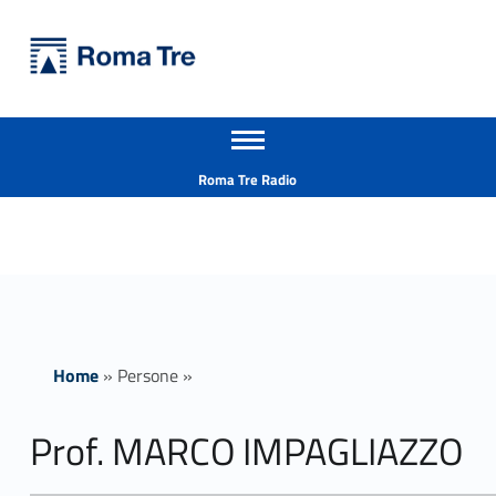
Primary Menu
Università Roma Tre
Prof. MARCO IMPAGLIAZZO - Università Roma Tre
Apri il menu secondario
L’Università degli Studi Roma Tre è un’università giovane e per giovani, è nata nel 1992 ed è rapidamente cresciuta sia in termini di studenti che di corsi di studio offerti. Sono attivi 13 dipartimenti che offrono corsi di Laurea, Laurea magistrale, Master, Corsi di perfezionamento, Dottorati di ricerca e Scuole di specializzazione
Header info sidebar
Roma Tre Radio
Home
»
Persone
»
Prof. MARCO IMPAGLIAZZO