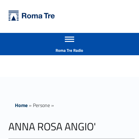
Primary Menu
Università Roma Tre
ANNA ROSA ANGIO' - Università Roma Tre
Apri il menu secondario
L’Università degli Studi Roma Tre è un’università giovane e per giovani, è nata nel 1992 ed è rapidamente cresciuta sia in termini di studenti che di corsi di studio offerti. Sono attivi 13 dipartimenti che offrono corsi di Laurea, Laurea magistrale, Master, Corsi di perfezionamento, Dottorati di ricerca e Scuole di specializzazione
Header info sidebar
Roma Tre Radio
Home
»
Persone
»
ANNA ROSA ANGIO'