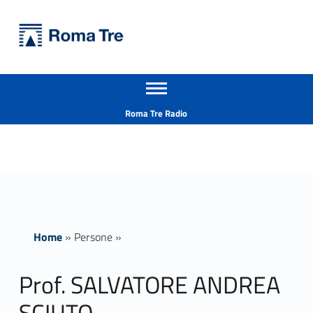
Primary Menu
Università Roma Tre
Prof. SALVATORE ANDREA SCIUTO - Università Roma Tre
Apri il menu secondario
L’Università degli Studi Roma Tre è un’università giovane e per giovani, è nata nel 1992 ed è rapidamente cresciuta sia in termini di studenti che di corsi di studio offerti. Sono attivi 13 dipartimenti che offrono corsi di Laurea, Laurea magistrale, Master, Corsi di perfezionamento, Dottorati di ricerca e Scuole di specializzazione
Header info sidebar
Roma Tre Radio
Home
»
Persone
»
Prof. SALVATORE ANDREA
SCIUTO