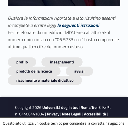
Qualora le informazioni riportate a lato risultino assenti,
incomplete o errate leggi
le seguenti istruzioni
Per telefonare da un edificio dell'Ateneo all'altro SE il
numero unico inizia con "06 5733xxxx" basta comporre le
ultime quattro cifre del numero esteso.
profilo
insegnamenti
prodotti della ricerca
avvisi
ricevimento e materiale didattico
Copyright 2026
Università degli studi Roma Tre
| C.F./P.I.
n. 04400441004 |
Privacy
|
Note Legali
|
Accessibilità
|
Obiettivi di accessibilità
|
Dichiarazione di accessibilità
Questo sito utilizza un cookie tecnico per consentire la corretta navigazione.