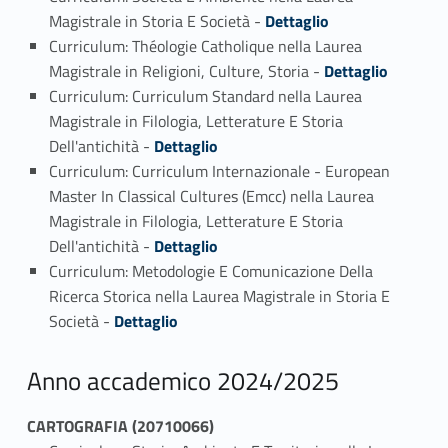
Link identifier #identifier_person_29651-10
Magistrale in Storia E Società -
Dettaglio
Curriculum: Théologie Catholique nella Laurea
Link identifier #identifier_person_153567-11
Magistrale in Religioni, Culture, Storia -
Dettaglio
Curriculum: Curriculum Standard nella Laurea
Magistrale in Filologia, Letterature E Storia
Link identifier #identifier_person_76406-12
Dell'antichità -
Dettaglio
Curriculum: Curriculum Internazionale - European
Master In Classical Cultures (Emcc) nella Laurea
Magistrale in Filologia, Letterature E Storia
Link identifier #identifier_person_63099-13
Dell'antichità -
Dettaglio
Curriculum: Metodologie E Comunicazione Della
Ricerca Storica nella Laurea Magistrale in Storia E
Link identifier #identifier_person_123108-14
Società -
Dettaglio
Anno accademico 2024/2025
CARTOGRAFIA (20710066)