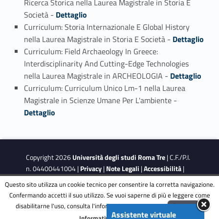
Ricerca Storica nella Laurea Magistrale in Storia E
Link identifier #identifier_person_33801-4
Società -
Dettaglio
Curriculum: Storia Internazionale E Global History
Link identifier #identifier_person_119801-5
nella Laurea Magistrale in Storia E Società -
Dettaglio
Curriculum: Field Archaeology In Greece:
Interdisciplinarity And Cutting-Edge Technologies
Link identifier #identifier_person_120159-6
nella Laurea Magistrale in ARCHEOLOGIA -
Dettaglio
Curriculum: Curriculum Unico Lm-1 nella Laurea
Link identifier #identifier_person_36488-7
Magistrale in Scienze Umane Per L'ambiente -
Dettaglio
Copyright 2026
Università degli studi Roma Tre
| C.F./P.I.
n. 04400441004 |
Privacy
|
Note Legali
|
Accessibilità
|
Obiettivi di accessibilità
|
Dichiarazione di accessibilità
Questo sito utilizza un cookie tecnico per consentire la corretta navigazione.
Confermando accetti il suo utilizzo. Se vuoi saperne di più e leggere come
disabilitarne l'uso, consulta l'informativa estesa.
ENG
Accetta
This site is protected by reCAPTCHA and the Google
Privacy
Assistente virtuale
Menu
Informativa completa