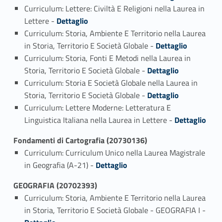
Curriculum: Lettere: Civiltà E Religioni nella Laurea in
Link identifier #identifier_person_40926-2
Lettere -
Dettaglio
Curriculum: Storia, Ambiente E Territorio nella Laurea
Link identifier #identifier_person_138511-3
in Storia, Territorio E Società Globale -
Dettaglio
Curriculum: Storia, Fonti E Metodi nella Laurea in
Link identifier #identifier_person_80658-4
Storia, Territorio E Società Globale -
Dettaglio
Curriculum: Storia E Società Globale nella Laurea in
Link identifier #identifier_person_34872-5
Storia, Territorio E Società Globale -
Dettaglio
Curriculum: Lettere Moderne: Letteratura E
Link identifier #identifier_person_57937-6
Linguistica Italiana nella Laurea in Lettere -
Dettaglio
Fondamenti di Cartografia (20730136)
Curriculum: Curriculum Unico nella Laurea Magistrale
Link identifier #identifier_person_141531-1
in Geografia (A-21) -
Dettaglio
GEOGRAFIA (20702393)
Curriculum: Storia, Ambiente E Territorio nella Laurea
Link identifier #identifier_person_67656-1
in Storia, Territorio E Società Globale - GEOGRAFIA I -