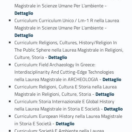
Link identifier #identifier_person_119743-3
Magistrale in Scienze Umane Per L'ambiente -
Dettaglio
Curriculum: Curriculum Unico / Lm-1 R nella Laurea
Link identifier #identifier_person_141011-4
Magistrale in Scienze Umane Per L'ambiente -
Dettaglio
Curriculum: Religions, Cultures, History/Religion In
The Public Sphere nella Laurea Magistrale in Religioni,
Link identifier #identifier_person_91731-5
Culture, Storia -
Dettaglio
Curriculum: Field Archaeology In Greece:
Interdisciplinarity And Cutting-Edge Technologies
Link identifier #identifier_person_156688-6
nella Laurea Magistrale in ARCHEOLOGIA -
Dettaglio
Curriculum: Religioni, Cultura E Storia nella Laurea
Link identifier #identifier_person_89291-7
Magistrale in Religioni, Culture, Storia -
Dettaglio
Curriculum: Storia Internazionale E Global History
Link identifier #identifier_person_102185-8
nella Laurea Magistrale in Storia E Società -
Dettaglio
Curriculum: European History nella Laurea Magistrale
Link identifier #identifier_person_181987-9
in Storia E Società -
Dettaglio
Curriculum: Società E Ambiente nella Laurea