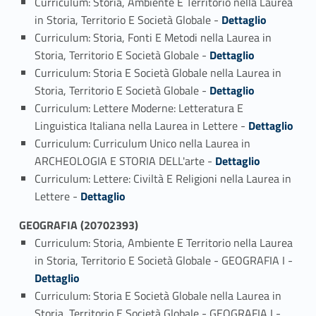
Curriculum: Storia, Ambiente E Territorio nella Laurea
Link identifier #identifier_person_177497-1
in Storia, Territorio E Società Globale -
Dettaglio
Curriculum: Storia, Fonti E Metodi nella Laurea in
Link identifier #identifier_person_179506-2
Storia, Territorio E Società Globale -
Dettaglio
Curriculum: Storia E Società Globale nella Laurea in
Link identifier #identifier_person_183576-3
Storia, Territorio E Società Globale -
Dettaglio
Curriculum: Lettere Moderne: Letteratura E
Link identifier #identifier_person_71864-4
Linguistica Italiana nella Laurea in Lettere -
Dettaglio
Curriculum: Curriculum Unico nella Laurea in
Link identifier #identifier_person_134641-5
ARCHEOLOGIA E STORIA DELL'arte -
Dettaglio
Curriculum: Lettere: Civiltà E Religioni nella Laurea in
Link identifier #identifier_person_21128-6
Lettere -
Dettaglio
GEOGRAFIA (20702393)
Curriculum: Storia, Ambiente E Territorio nella Laurea
Link identifier #identifier_person_164663-1
in Storia, Territorio E Società Globale - GEOGRAFIA I -
Dettaglio
Curriculum: Storia E Società Globale nella Laurea in
Link identifier #identifier_person_104507-2
Storia, Territorio E Società Globale - GEOGRAFIA I -