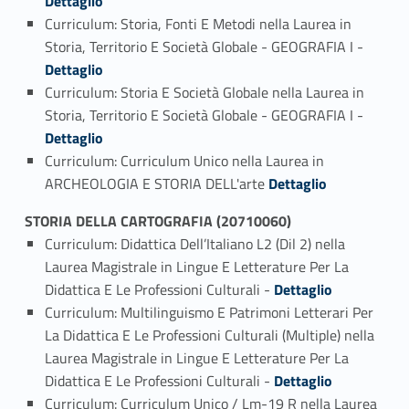
Dettaglio
Curriculum: Storia, Fonti E Metodi nella Laurea in
Link identifier #identifier_person_5117-2
Storia, Territorio E Società Globale - GEOGRAFIA I -
Dettaglio
Curriculum: Storia E Società Globale nella Laurea in
Link identifier #identifier_person_189232-3
Storia, Territorio E Società Globale - GEOGRAFIA I -
Dettaglio
Curriculum: Curriculum Unico nella Laurea in
Link identifier #identifier_person_67921-4
ARCHEOLOGIA E STORIA DELL'arte
Dettaglio
STORIA DELLA CARTOGRAFIA (20710060)
Curriculum: Didattica Dell’Italiano L2 (Dil 2) nella
Laurea Magistrale in Lingue E Letterature Per La
Link identifier #identifier_person_31525-1
Didattica E Le Professioni Culturali -
Dettaglio
Curriculum: Multilinguismo E Patrimoni Letterari Per
La Didattica E Le Professioni Culturali (Multiple) nella
Laurea Magistrale in Lingue E Letterature Per La
Link identifier #identifier_person_120519-2
Didattica E Le Professioni Culturali -
Dettaglio
Curriculum: Curriculum Unico / Lm-19 R nella Laurea