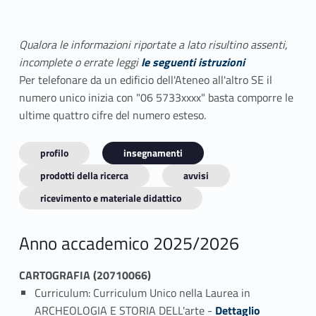
Qualora le informazioni riportate a lato risultino assenti,
incomplete o errate leggi
le seguenti istruzioni
Per telefonare da un edificio dell'Ateneo all'altro SE il
numero unico inizia con "06 5733xxxx" basta comporre le
ultime quattro cifre del numero esteso.
profilo
insegnamenti
prodotti della ricerca
avvisi
ricevimento e materiale didattico
Anno accademico 2025/2026
CARTOGRAFIA (20710066)
Curriculum: Curriculum Unico nella Laurea in
Link identifier #identifier_person_31751-1
ARCHEOLOGIA E STORIA DELL'arte -
Dettaglio