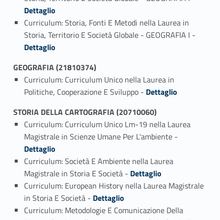
Dettaglio
Curriculum: Storia, Fonti E Metodi nella Laurea in
Link identifier #identifier_person_24517-3
Storia, Territorio E Società Globale - GEOGRAFIA I -
Dettaglio
GEOGRAFIA (21810374)
Curriculum: Curriculum Unico nella Laurea in
Link identifier #identifier_person_8404-1
Politiche, Cooperazione E Sviluppo -
Dettaglio
STORIA DELLA CARTOGRAFIA (20710060)
Curriculum: Curriculum Unico Lm-19 nella Laurea
Link identifier #identifier_person_120733-1
Magistrale in Scienze Umane Per L'ambiente -
Dettaglio
Curriculum: Società E Ambiente nella Laurea
Link identifier #identifier_person_189774-2
Magistrale in Storia E Società -
Dettaglio
Curriculum: European History nella Laurea Magistrale
Link identifier #identifier_person_31124-3
in Storia E Società -
Dettaglio
Curriculum: Metodologie E Comunicazione Della