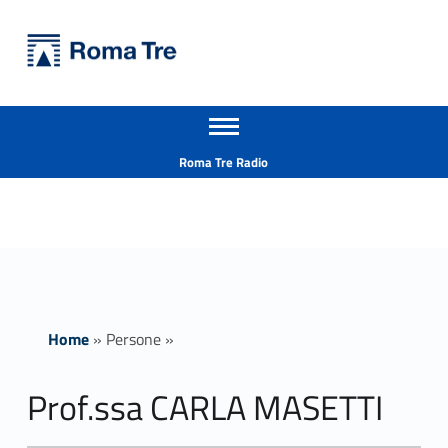
Primary Menu
Università Roma Tre
Prof.ssa CARLA MASETTI insegnamenti - Università Roma Tre
Apri il menu secondario
L’Università degli Studi Roma Tre è un’università giovane e per giovani, è nata nel 1992 ed è rapidamente cresciuta sia in termini di studenti che di corsi di studio offerti. Sono attivi 13 dipartimenti che offrono corsi di Laurea, Laurea magistrale, Master, Corsi di perfezionamento, Dottorati di ricerca e Scuole di specializzazione
Header info sidebar
Roma Tre Radio
Home
»
Persone
»
Prof.ssa CARLA MASETTI