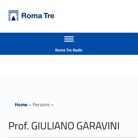
Primary Menu
Università Roma Tre
Prof. GIULIANO GARAVINI - Università Roma Tre
Apri il menu secondario
L’Università degli Studi Roma Tre è un’università giovane e per giovani, è nata nel 1992 ed è rapidamente cresciuta sia in termini di studenti che di corsi di studio offerti. Sono attivi 13 dipartimenti che offrono corsi di Laurea, Laurea magistrale, Master, Corsi di perfezionamento, Dottorati di ricerca e Scuole di specializzazione
Header info sidebar
Roma Tre Radio
Home
»
Persone
»
Prof. GIULIANO GARAVINI