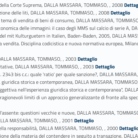
Link identifier #identifier_person_140680-73
ale della Corte Suprema, DALLA MASSARA, TOMMASO, , 2008
Dettag
Link identifier #identifier_person_47418-74
eflazione delle liti, DALLA MASSARA, TOMMASO, , 2008
Dettaglio
i in tema di vendita di beni di consumo, DALLA MASSARA, TOMMASO
one economica delle immagini: il caso degli MMS sul calcio di seri
ndel mit Kulturguetern in Italien, Baden-Baden, 2005, DALLA 
nella vendita. Disciplina codicistica e nuova normativa europea,
Link identifier #identifier_person_12406-79
e, DALLA MASSARA, TOMMASO, , 2003
Dettaglio
Link identifier #identifier_person_174443-80
erpretative, DALLA MASSARA, TOMMASO, , 2003
Dettaglio
art. 2343 bis c.c.: quale 'ratio' per quale sanzione?, DALLA MASS
ienza giuridica storica e contemporanea, DALLA MASSARA, TOMMASO
e oggettiva nell'esperienza giuridica storica e contemporanea", 
agionevoli limiti di un approccio generalizzante di fronte alla sp
ell'assente: questioni vecchie e nuove, DALLA MASSARA, TOMMASO
Link identifier #identifier_person_28562-86
, DALLA MASSARA, TOMMASO, , 2001
Dettaglio
Link identifier #identifier_person_161223-87
a' della responsabilità, DALLA MASSARA, TOMMASO, , 2000
Dettagli
sazione della materia del contendere in seguito a transazione, 