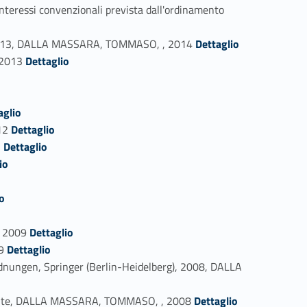
i interessi convenzionali prevista dall'ordinamento
Link identifier #identifier_person_166823-58
gio 2013, DALLA MASSARA, TOMMASO, , 2014
Dettaglio
Link identifier #identifier_person_109484-59
 2013
Dettaglio
aglio
Link identifier #identifier_person_137989-63
12
Dettaglio
Link identifier #identifier_person_140027-64
1
Dettaglio
io
o
Link identifier #identifier_person_93184-69
, 2009
Dettaglio
Link identifier #identifier_person_174883-70
9
Dettaglio
dnungen, Springer (Berlin-Heidelberg), 2008, DALLA
Link identifier #identifier_person_171764-72
oni Unite, DALLA MASSARA, TOMMASO, , 2008
Dettaglio