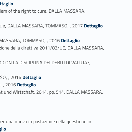
ttaglio
oblem of the right to cure, DALLA MASSARA,
Link identifier #identifier_person_102685-46
cessuale, DALLA MASSARA, TOMMASO, , 2017
Dettaglio
Link identifier #identifier_person_154555-48
 MASSARA, TOMMASO, , 2016
Dettaglio
tuazione della direttiva 2011/83/UE, DALLA MASSARA,
ON LA DISCIPLINA DEI DEBITI DI VALUTA?,
Link identifier #identifier_person_116310-51
ASO, , 2016
Dettaglio
Link identifier #identifier_person_135124-52
, , 2016
Dettaglio
echt und Wirtschaft, 2014, pp. 514, DALLA MASSARA,
: per una nuova impostazione della questione in
lio