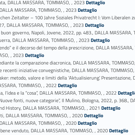
nunziata, DALLA MASSARA, TOMMASO, , 2023
Dettaglio
Link identifier #identifier_person_114635-15
che, DALLA MASSARA, TOMMASO, , 2023
Dettaglio
hen Zeitalter – 100 Jahre Soziales Privatrecht I: Vom Liberalen z
Link identifier #identifier_person_144802-16
 1927, DALLA MASSARA, TOMMASO, , 2023
Dettaglio
o del buon governo, Napoli, Jovene, 2022, pp. 483., DALLA MASSAR
Link identifier #identifier_person_68996-18
 di guerra, DALLA MASSARA, TOMMASO, , 2023
Dettaglio
petendo” e il decorso del tempo della prescrizione, DALLA MASSAR
Link identifier #identifier_person_43600-20
ASO, , 2023
Dettaglio
ta mediante la comparazione diacronica, DALLA MASSARA, TOMMASO,
une recenti iniziative convegnistiche, DALLA MASSARA, TOMMASO,
schaker: metodo, valore e limiti della ‘Aktualisierung’. Presenta
Link identifier #identifier_person_110266-24
LA MASSARA, TOMMASO, , 2022
Dettaglio
Link identifier #identifier_person_156767-25
ola, l’idea e la “cosa”, DALLA MASSARA, TOMMASO, , 2022
Dettagli
Nuove fonti, nuove categorie”, Il Mulino, Bologna, 2022, p. 36
Link identifier #identifier_person_154235-27
nd History, DALLA MASSARA, TOMMASO, , 2021
Dettaglio
Link identifier #identifier_person_154654-28
amenti, DALLA MASSARA, TOMMASO, , 2020
Dettaglio
Link identifier #identifier_person_120046-29
mia, DALLA MASSARA, TOMMASO, , 2020
Dettaglio
Link identifier #identifier_person_113103-30
i del bene venduto, DALLA MASSARA, TOMMASO, , 2020
Dettaglio