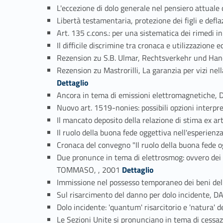
L'eccezione di dolo generale nel pensiero attu
Libertà testamentaria, protezione dei figli e d
Art. 135 c.cons.: per una sistematica dei rimed
Il difficile discrimine tra cronaca e utilizzazi
Rezension zu S.B. Ulmar, Rechtsverkehr und Ha
Rezension zu Mastrorilli, La garanzia per vizi 
Dettaglio
Ancora in tema di emissioni elettromagnetich
Nuovo art. 1519-nonies: possibili opzioni int
Il mancato deposito della relazione di stima ex 
Il ruolo della buona fede oggettiva nell'esper
Cronaca del convegno "Il ruolo della buona fed
Due pronunce in tema di elettrosmog: ovvero dei r
Link identifier #identifier_person_3645-84
TOMMASO, , 2001
Dettaglio
Immissione nel possesso temporaneo dei beni d
Sul risarcimento del danno per dolo incidente
Dolo incidente: 'quantum' risarcitorio e 'natur
Le Sezioni Unite si pronunciano in tema di ces