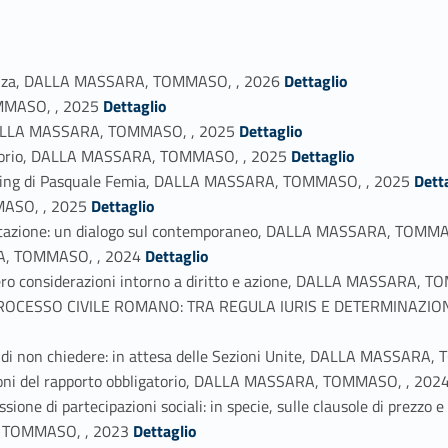
Link identifier #identifier_person_70178-1
idenza, DALLA MASSARA, TOMMASO, , 2026
Dettaglio
Link identifier #identifier_person_30431-2
OMMASO, , 2025
Dettaglio
Link identifier #identifier_person_166526-3
, DALLA MASSARA, TOMMASO, , 2025
Dettaglio
Link identifier #identifier_person_170635-4
solutorio, DALLA MASSARA, TOMMASO, , 2025
Dettaglio
Link identifier #identifier_person_95524-5
 Jhering di Pasquale Femia, DALLA MASSARA, TOMMASO, , 2025
Dett
Link identifier #identifier_person_64178-6
MASO, , 2025
Dettaglio
entazione: un dialogo sul contemporaneo, DALLA MASSARA, TOMMA
Link identifier #identifier_person_145829-8
RA, TOMMASO, , 2024
Dettaglio
ero considerazioni intorno a diritto e azione, DALLA MASSARA, 
OCESSO CIVILE ROMANO: TRA REGULA IURIS E DETERMINAZIO
o di non chiedere: in attesa delle Sezioni Unite, DALLA MASSARA
zioni del rapporto obbligatorio, DALLA MASSARA, TOMMASO, , 202
ione di partecipazioni sociali: in specie, sulle clausole di prezzo e
Link identifier #identifier_person_21706-13
A, TOMMASO, , 2023
Dettaglio
Link identifier #identifier_person_144732-14