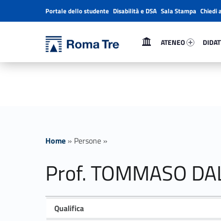
Portale dello studente
Disabilità e DSA
Sala Stampa
Chiedi 
Header info sidebar
Primary Menu
Ateneo 29583-1
Didatt
Università Roma Tre
ATENEO
DIDAT
Prof. TOMMASO DALLA MASSARA ricerca - Università Roma Tre
L’Università degli Studi Roma Tre è un’università giovane e per giovani, è nata nel 1992 ed è rapidamente cresciuta sia in termini di studenti che di corsi di studio offerti. Sono attivi 13 dipartimenti che offrono corsi di Laurea, Laurea magistrale, Master, Corsi di perfezionamento, Dottorati di ricerca e Scuole di specializzazione
Home
»
Persone
»
Prof. TOMMASO D
Qualifica