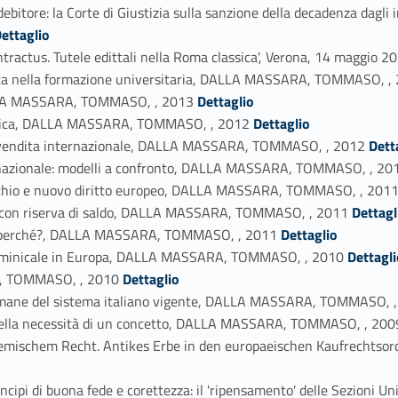
l debitore: la Corte di Giustizia sulla sanzione della decadenza dagl
_person_2844-57
ettaglio
ontractus. Tutele edittali nella Roma classica', Verona, 14 mag
nista nella formazione universitaria, DALLA MASSARA, TOMMASO, ,
Link identifier #identifier_person_63799-60
DALLA MASSARA, TOMMASO, , 2013
Dettaglio
Link identifier #identifier_person_27854-61
tistica, DALLA MASSARA, TOMMASO, , 2012
Dettaglio
Link identifier #identifier_person_118870-62
a e vendita internazionale, DALLA MASSARA, TOMMASO, , 2012
Dett
ternazionale: modelli a confronto, DALLA MASSARA, TOMMASO, , 20
 vecchio e nuovo diritto europeo, DALLA MASSARA, TOMMASO, , 201
Link identifier #identifier_person_70613-65
le con riserva di saldo, DALLA MASSARA, TOMMASO, , 2011
Dettagl
Link identifier #identifier_person_142603-66
o e perché?, DALLA MASSARA, TOMMASO, , 2011
Dettaglio
Link identifier #identifier_person_75918-67
o dominicale in Europa, DALLA MASSARA, TOMMASO, , 2010
Dettagli
Link identifier #identifier_person_94285-68
RA, TOMMASO, , 2010
Dettaglio
i romane del sistema italiano vigente, DALLA MASSARA, TOMMASO, 
: della necessità di un concetto, DALLA MASSARA, TOMMASO, , 200
oemischem Recht. Antikes Erbe in den europaeischen Kaufrechtsor
rincipi di buona fede e corettezza: il 'ripensamento' delle Sezi