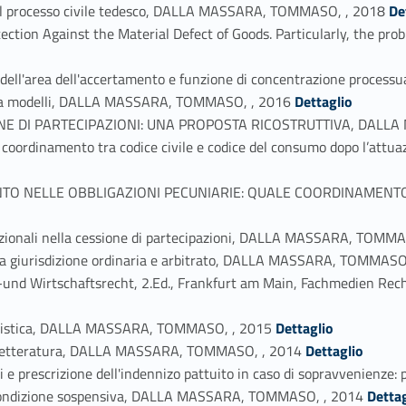
Link identifier #identifier_person_196945-44
e nel processo civile tedesco, DALLA MASSARA, TOMMASO, , 2018
De
ection Against the Material Defect of Goods. Particularly, the pr
ne dell'area dell'accertamento e funzione di concentrazione pro
Link identifier #identifier_person_198964-47
o tra modelli, DALLA MASSARA, TOMMASO, , 2016
Dettaglio
NE DI PARTECIPAZIONI: UNA PROPOSTA RICOSTRUTTIVA, DALLA
 coordinamento tra codice civile e codice del consumo dopo l’at
TO NELLE OBBLIGAZIONI PECUNIARIE: QUALE COORDINAMENTO C
enzionali nella cessione di partecipazioni, DALLA MASSARA, TOMM
 tra giurisdizione ordinaria e arbitrato, DALLA MASSARA, TOMMASO
ls-und Wirtschaftsrecht, 2.Ed., Frankfurt am Main, Fachmedien R
Link identifier #identifier_person_157890-54
civilistica, DALLA MASSARA, TOMMASO, , 2015
Dettaglio
Link identifier #identifier_person_172046-55
to e letteratura, DALLA MASSARA, TOMMASO, , 2014
Dettaglio
li e prescrizione dell'indennizo pattuito in caso di sopravvenienze
Link identifier #identifier_person_158406-56
 a condizione sospensiva, DALLA MASSARA, TOMMASO, , 2014
Dettag