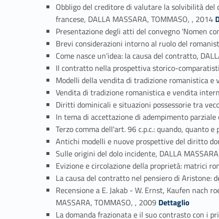
Obbligo del creditore di valutare la solvibilità de
Link identifier #identifier
francese, DALLA MASSARA, TOMMASO, , 2014
D
Presentazione degli atti del convegno 'Nomen c
Brevi considerazioni intorno al ruolo del roma
Come nasce un'idea: la causa del contratto, 
Il contratto nella prospettiva storico-compara
Modelli della vendita di tradizione romanistic
Vendita di tradizione romanistica e vendita in
Diritti dominicali e situazioni possessorie tra
In tema di accettazione di adempimento parzia
Terzo comma dell'art. 96 c.p.c.: quando, quant
Antichi modelli e nuove prospettive del diritt
Sulle origini del dolo incidente, DALLA MASSA
Evizione e circolazione della proprietà: matric
La causa del contratto nel pensiero di Aristone
Recensione a E. Jakab - W. Ernst, Kaufen nach r
Link identifier #identifier_person_137242-71
MASSARA, TOMMASO, , 2009
Dettaglio
La domanda frazionata e il suo contrasto con i p