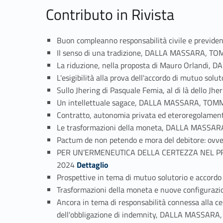
Contributo in Rivista
Buon compleanno responsabilità civile e prev
Il senso di una tradizione, DALLA MASSARA, T
La riduzione, nella proposta di Mauro Orlandi
L'esigibilità alla prova dell'accordo di mutuo 
Sullo Jhering di Pasquale Femia, al di là dello
Un intellettuale sagace, DALLA MASSARA, TOM
Contratto, autonomia privata ed eteroregolam
Le trasformazioni della moneta, DALLA MASSA
Pactum de non petendo e mora del debitore: ovv
PER UN’ERMENEUTICA DELLA CERTEZZA NEL PR
Link identifier #identifier_person_130276-10
2024
Dettaglio
Prospettive in tema di mutuo solutorio e accord
Trasformazioni della moneta e nuove configura
Ancora in tema di responsabilità connessa alla cess
dell'obbligazione di indemnity, DALLA MASSAR