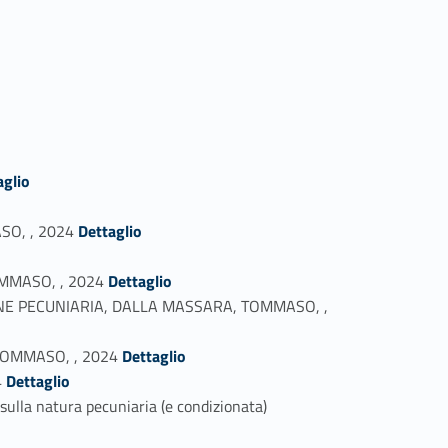
aglio
Link identifier #identifier_person_130509-7
SO, , 2024
Dettaglio
Link identifier #identifier_person_132509-9
TOMMASO, , 2024
Dettaglio
NE PECUNIARIA, DALLA MASSARA, TOMMASO, ,
Link identifier #identifier_person_105942-11
, TOMMASO, , 2024
Dettaglio
Link identifier #identifier_person_152144-12
4
Dettaglio
 sulla natura pecuniaria (e condizionata)