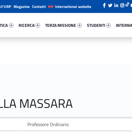
all’URP
Magazine
Contatti
International website
ica 99676-26
Ricerca 43052-38
Terza Missione 21875-49
Studenti 99699-66
Internazi
TICA
RICERCA
TERZA MISSIONE
STUDENTI
INTERNA
ALLA MASSARA
Professore Ordinario