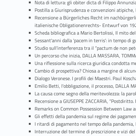
Nota di lettura: gli obiter dicta di Filippo An
Postilla a Giurisprudenza e convenzioni atipi
Recensione a Bürgerliches Recht im nachbürgerlic
italienische Obligationenrechts- Entwurf von
Scheda bibliografica a Mario Bertolissi, Il mit
Sessant'anni dalla 'pacem in terris': in tempo
Studio sull’interferenza tra il “pactum de non 
Un percorso che inizia, DALLA MASSARA, TOMM
Una riflessione sulla ricerca giuridica condot
Cambio di prospettiva? Chiosa a margine di alc
Dialogo Veronese. I profili dei Maestri. Paul Ko
Emilio Betti, l'obbligazione, il processo, DAL
La causa come segno della meritevolezza: la par
Recensione a GIUSEPPE ZACCARIA, “Postdiritto. 
Remarks on Common Possession Between Law a
Gli effetti della pandemia sul regime dei pag
I ritardi di pagamento nel tempo della pande
Interruzione del termine di prescrizione e viz