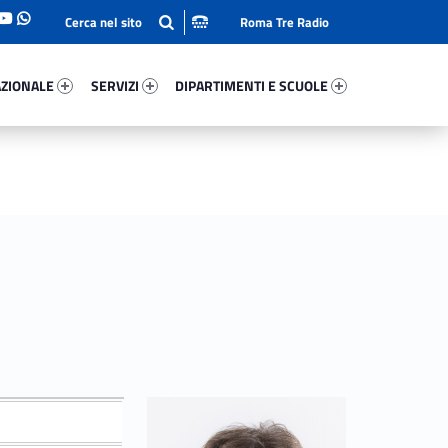
Roma Tre Radio
onale 17085-93
Servizi 78672-114
Dipartimenti E Scuole 44631-140
ZIONALE
SERVIZI
DIPARTIMENTI E SCUOLE