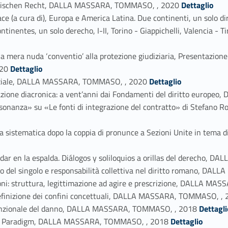
Link identifier #identifier_person_89957-31
m römischen Recht, DALLA MASSARA, TOMMASO, , 2020
Dettaglio
 (a cura di), Europa e America Latina. Due continenti, un solo dirit
ntinentes, un solo derecho, I-II, Torino - Giappichelli, Valencia 
la mera nuda ‘conventio’ alla protezione giudiziaria, Presentazione 
Link identifier #identifier_person_75396-33
020
Dettaglio
Link identifier #identifier_person_84124-34
arziale, DALLA MASSARA, TOMMASO, , 2020
Dettaglio
zione diacronica: a vent’anni dai Fondamenti del diritto euro
in risonanza» su «Le fonti di integrazione del contratto» di Ste
oerenza sistematica dopo la coppia di pronunce a Sezioni Unite in 
a dar en la espalda. Diálogos y soliloquios a orillas del derecho
ito del singolo e responsabilità collettiva nel diritto romano, 
zioni: struttura, legittimazione ad agire e prescrizione, DALLA 
a ridefinizione dei confini concettuali, DALLA MASSARA, TOMMASO, ,
Link identifier #identifier_person_90204-42
nvenzionale del danno, DALLA MASSARA, TOMMASO, , 2018
Dettagli
Link identifier #identifier_person_82477-43
of a Paradigm, DALLA MASSARA, TOMMASO, , 2018
Dettaglio