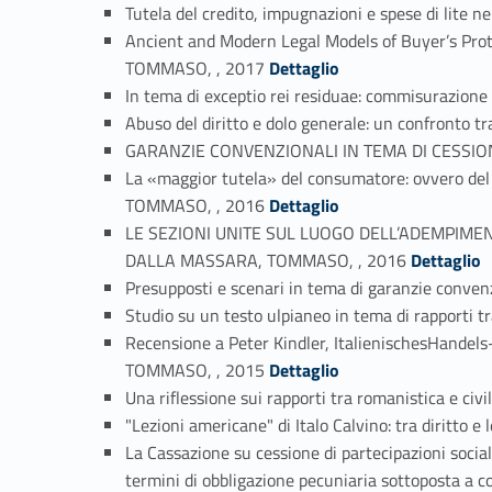
Tutela del credito, impugnazioni e spese di lit
Ancient and Modern Legal Models of Buyer’s Prot
Link identifier #identifier_person_94634-45
TOMMASO, , 2017
Dettaglio
In tema di exceptio rei residuae: commisurazio
Abuso del diritto e dolo generale: un confront
GARANZIE CONVENZIONALI IN TEMA DI CESSIO
La «maggior tutela» del consumatore: ovvero del
Link identifier #identifier_person_49256-49
TOMMASO, , 2016
Dettaglio
LE SEZIONI UNITE SUL LUOGO DELL’ADEMPIMEN
Link identifier #identifier_person_122279-50
DALLA MASSARA, TOMMASO, , 2016
Dettaglio
Presupposti e scenari in tema di garanzie conv
Studio su un testo ulpianeo in tema di rapporti
Recensione a Peter Kindler, ItalienischesHande
Link identifier #identifier_person_32474-53
TOMMASO, , 2015
Dettaglio
Una riflessione sui rapporti tra romanistica e 
"Lezioni americane" di Italo Calvino: tra dirit
La Cassazione su cessione di partecipazioni socia
termini di obbligazione pecuniaria sottoposta