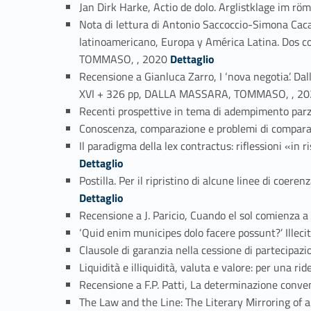
Jan Dirk Harke, Actio de dolo. Arglistklage i
Nota di lettura di Antonio Saccoccio-Simona Cacace
latinoamericano, Europa y América Latina. Dos co
Link identifier #identifier_person_138147-32
TOMMASO, , 2020
Dettaglio
Recensione a Gianluca Zarro, I ‘nova negotia’. Dal
XVI + 326 pp, DALLA MASSARA, TOMMASO, , 2
Recenti prospettive in tema di adempimento p
Conoscenza, comparazione e problemi di compara
Il paradigma della lex contractus: riflessioni «
Dettaglio
Postilla. Per il ripristino di alcune linee di c
Dettaglio
Recensione a J. Paricio, Cuando el sol comienza 
‘Quid enim municipes dolo facere possunt?’ Illec
Clausole di garanzia nella cessione di partecipa
Liquidità e illiquidità, valuta e valore: per un
Recensione a F.P. Patti, La determinazione co
The Law and the Line: The Literary Mirroring 