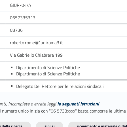
GIUR-04/A
0657335313
68736
roberto.romei@uniroma3.it
Via Gabriello Chiabrera 199
Dipartimento di Scienze Politiche
Dipartimento di Scienze Politiche
Delegato Del Rettore per le relazioni sindacali
enti, incomplete o errate leggi
le seguenti istruzioni
E il numero unico inizia con "06 5733xxxx" basta comporre le ultime
 della ricerca
avvisi
ricevimento e materiale didat