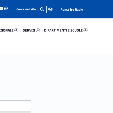
Roma Tre Radio
onale 38134-93
Servizi 3078-114
Dipartimenti E Scuole 80764-140
ZIONALE
SERVIZI
DIPARTIMENTI E SCUOLE