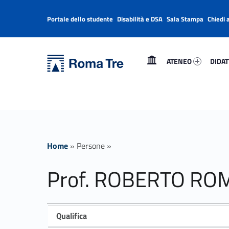
Portale dello studente
Disabilità e DSA
Sala Stampa
Chiedi 
Header info sidebar
Primary Menu
Ateneo 7934-1
Didatti
Università Roma Tre
Prof. ROBERTO ROMEI - Università Roma Tre
ATENEO
DIDAT
L’Università degli Studi Roma Tre è un’università giovane e per giovani, è nata nel 1992 ed è rapidamente cresciuta sia in termini di studenti che di corsi di studio offerti. Sono attivi 13 dipartimenti che offrono corsi di Laurea, Laurea magistrale, Master, Corsi di perfezionamento, Dottorati di ricerca e Scuole di specializzazione
Home
»
Persone
»
Prof. ROBERTO RO
Qualifica