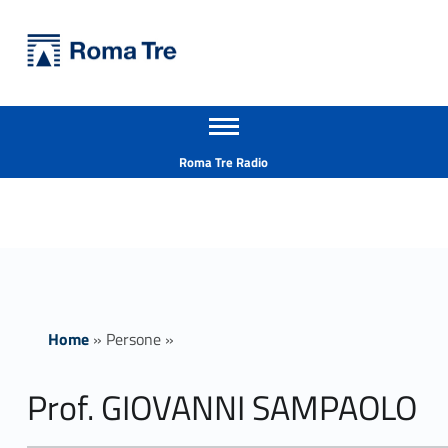
Primary Menu
Università Roma Tre
Prof. GIOVANNI SAMPAOLO - Università Roma Tre
Apri il menu secondario
L’Università degli Studi Roma Tre è un’università giovane e per giovani, è nata nel 1992 ed è rapidamente cresciuta sia in termini di studenti che di corsi di studio offerti. Sono attivi 13 dipartimenti che offrono corsi di Laurea, Laurea magistrale, Master, Corsi di perfezionamento, Dottorati di ricerca e Scuole di specializzazione
Header info sidebar
Roma Tre Radio
Home
»
Persone
»
Prof. GIOVANNI SAMPAOLO