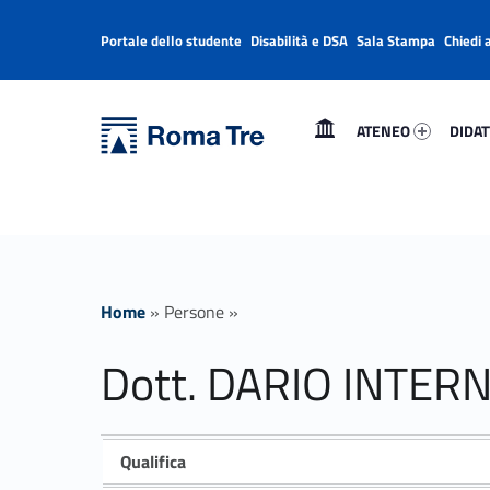
Portale dello studente
Disabilità e DSA
Sala Stampa
Chiedi 
Header info sidebar
Primary Menu
Ateneo 50706-1
Didatt
Università Roma Tre
Dott. DARIO INTERNULLO - Università Roma Tre
ATENEO
DIDAT
L’Università degli Studi Roma Tre è un’università giovane e per giovani, è nata nel 1992 ed è rapidamente cresciuta sia in termini di studenti che di corsi di studio offerti. Sono attivi 13 dipartimenti che offrono corsi di Laurea, Laurea magistrale, Master, Corsi di perfezionamento, Dottorati di ricerca e Scuole di specializzazione
Home
»
Persone
»
Dott. DARIO INTER
Qualifica