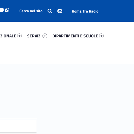
Roma Tre Radio
onale 95412-93
Servizi 64710-114
Dipartimenti E Scuole 75679-140
ZIONALE
SERVIZI
DIPARTIMENTI E SCUOLE