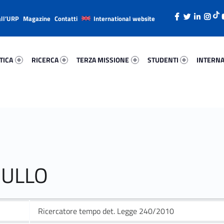
all’URP
Magazine
Contatti
International website
ica 31398-26
Ricerca 25263-38
Terza Missione 44961-49
Studenti 99305-66
Internazi
TICA
RICERCA
TERZA MISSIONE
STUDENTI
INTERNA
NULLO
Ricercatore tempo det. Legge 240/2010