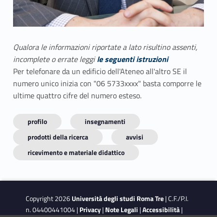
Qualora le informazioni riportate a lato risultino assenti,
incomplete o errate leggi
le seguenti istruzioni
Per telefonare da un edificio dell'Ateneo all'altro SE il
numero unico inizia con "06 5733xxxx" basta comporre le
ultime quattro cifre del numero esteso.
profilo
insegnamenti
prodotti della ricerca
avvisi
ricevimento e materiale didattico
Copyright 2026
Università degli studi Roma Tre
| C.F./P.I.
n. 04400441004 |
Privacy
|
Note Legali
|
Accessibilità
|