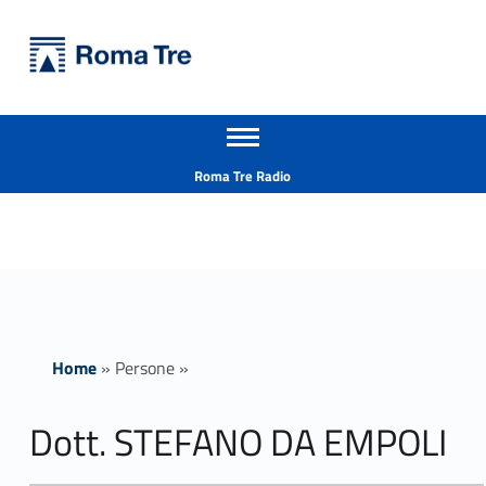
Primary Menu
Università Roma Tre
Dott. STEFANO DA EMPOLI - Università Roma Tre
Apri il menu secondario
L’Università degli Studi Roma Tre è un’università giovane e per giovani, è nata nel 1992 ed è rapidamente cresciuta sia in termini di studenti che di corsi di studio offerti. Sono attivi 13 dipartimenti che offrono corsi di Laurea, Laurea magistrale, Master, Corsi di perfezionamento, Dottorati di ricerca e Scuole di specializzazione
Header info sidebar
Roma Tre Radio
Home
»
Persone
»
Dott. STEFANO DA EMPOLI