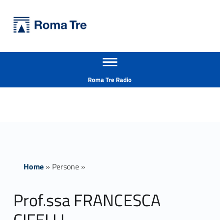
Primary Menu
Università Roma Tre
Prof.ssa FRANCESCA CIFELLI - Università Roma Tre
Apri il menu secondario
L’Università degli Studi Roma Tre è un’università giovane e per giovani, è nata nel 1992 ed è rapidamente cresciuta sia in termini di studenti che di corsi di studio offerti. Sono attivi 13 dipartimenti che offrono corsi di Laurea, Laurea magistrale, Master, Corsi di perfezionamento, Dottorati di ricerca e Scuole di specializzazione
Header info sidebar
Roma Tre Radio
Home
»
Persone
»
Prof.ssa FRANCESCA
CIFELLI