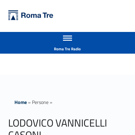
Primary Menu
Università Roma Tre
LODOVICO VANNICELLI CASONI - Università Roma Tre
Apri il menu secondario
L’Università degli Studi Roma Tre è un’università giovane e per giovani, è nata nel 1992 ed è rapidamente cresciuta sia in termini di studenti che di corsi di studio offerti. Sono attivi 13 dipartimenti che offrono corsi di Laurea, Laurea magistrale, Master, Corsi di perfezionamento, Dottorati di ricerca e Scuole di specializzazione
Header info sidebar
Roma Tre Radio
Home
»
Persone
»
LODOVICO VANNICELLI
CASONI