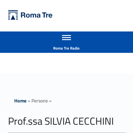
Primary Menu
Università Roma Tre
Prof.ssa SILVIA CECCHINI - Università Roma Tre
Apri il menu secondario
L’Università degli Studi Roma Tre è un’università giovane e per giovani, è nata nel 1992 ed è rapidamente cresciuta sia in termini di studenti che di corsi di studio offerti. Sono attivi 13 dipartimenti che offrono corsi di Laurea, Laurea magistrale, Master, Corsi di perfezionamento, Dottorati di ricerca e Scuole di specializzazione
Header info sidebar
Roma Tre Radio
Home
»
Persone
»
Prof.ssa SILVIA CECCHINI