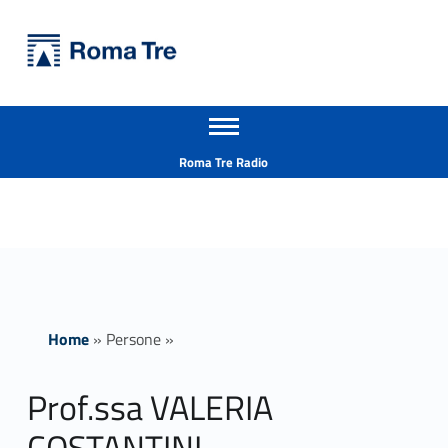
Primary Menu
Università Roma Tre
Prof.ssa VALERIA COSTANTINI - Università Roma Tre
Apri il menu secondario
L’Università degli Studi Roma Tre è un’università giovane e per giovani, è nata nel 1992 ed è rapidamente cresciuta sia in termini di studenti che di corsi di studio offerti. Sono attivi 13 dipartimenti che offrono corsi di Laurea, Laurea magistrale, Master, Corsi di perfezionamento, Dottorati di ricerca e Scuole di specializzazione
Header info sidebar
Roma Tre Radio
Home
»
Persone
»
Prof.ssa VALERIA
COSTANTINI