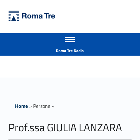
Primary Menu
Università Roma Tre
Prof.ssa GIULIA LANZARA - Università Roma Tre
Apri il menu secondario
L’Università degli Studi Roma Tre è un’università giovane e per giovani, è nata nel 1992 ed è rapidamente cresciuta sia in termini di studenti che di corsi di studio offerti. Sono attivi 13 dipartimenti che offrono corsi di Laurea, Laurea magistrale, Master, Corsi di perfezionamento, Dottorati di ricerca e Scuole di specializzazione
Header info sidebar
Roma Tre Radio
Home
»
Persone
»
Prof.ssa GIULIA LANZARA