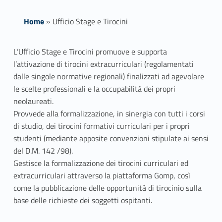
Home
»
Ufficio Stage e Tirocini
U
L’Ufficio Stage e Tirocini promuove e supporta
l’attivazione di tirocini extracurriculari (regolamentati
f
dalle singole normative regionali) finalizzati ad agevolare
f
le scelte professionali e la occupabilità dei propri
neolaureati.
i
Provvede alla formalizzazione, in sinergia con tutti i corsi
di studio, dei tirocini formativi curriculari per i propri
c
studenti (mediante apposite convenzioni stipulate ai sensi
i
del D.M. 142 /98).
Gestisce la formalizzazione dei tirocini curriculari ed
o
extracurriculari attraverso la piattaforma Gomp, così
S
come la pubblicazione delle opportunità di tirocinio sulla
base delle richieste dei soggetti ospitanti.
t