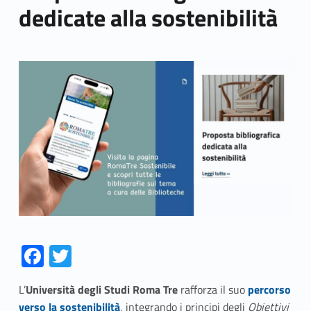
dedicate alla sostenibilità
Link identifier archive #link-archive-thumb-soap-53711
Fa
T
ce
w
Link identifier #identifier__9628-1
L’
Università degli Studi Roma Tre
rafforza il suo
percorso
b
itt
verso la sostenibilità
, integrando i principi degli
Obiettivi