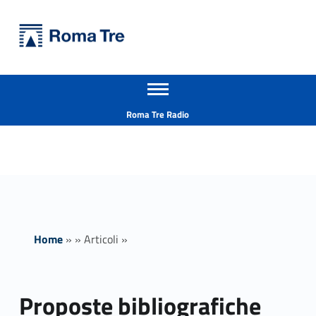
Primary Menu
Università Roma Tre
Proposte bibliografiche dedicate alla sostenibilità - Università Roma Tre
Apri il menu secondario
L’Università degli Studi Roma Tre è un’università giovane e per giovani, è nata nel 1992 ed è rapidamente cresciuta sia in termini di studenti che di corsi di studio offerti. Sono attivi 13 dipartimenti che offrono corsi di Laurea, Laurea magistrale, Master, Corsi di perfezionamento, Dottorati di ricerca e Scuole di specializzazione
Header info sidebar
Roma Tre Radio
Home
»
»
Articoli
»
Proposte bibliografiche