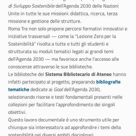
o
er
di Sviluppo Sostenibile
dell’Agenda 2030 delle Nazioni
o
Unite in tutte le sue missioni: didattica, ricerca, terza
missione e gestione delle strutture.
k
Roma Tre non solo propone percorsi formativi innovativi e
iniziative trasversali — come la “Lezione Zero per la
Sostenibilità” rivolta a tutte e tutti gli studenti e
strutturata su moduli tematici legati ai grandi temi
dell’Agenda 2030 — ma favorisce anche l’accesso alle
conoscenze attraverso le sue biblioteche.
Le biblioteche del
Sistema Bibliotecario di Ateneo
hanno
Link identifier #identifier__72908-2
infatti partecipato al progetto, preparando
bibliografie
tematiche
dedicate ai
Goal
dell’Agenda 2030,
selezionando risorse e testi fondamentali presenti nelle
collezioni per facilitare l’approfondimento dei singoli
obiettivi.
Questo lavoro documentale è uno strumento utile per
chiunque sia interessato/a ad approfondire i temi della
sostenibilità nei diversi ambiti disciplinari.