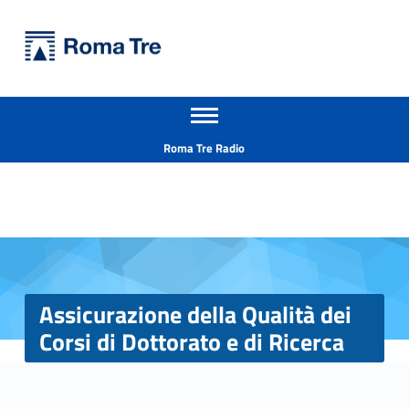
Primary Menu
Università Roma Tre
Assicurazione della Qualità dei Corsi di Dottorato e di Ricerca - Università Roma Tre
Apri il menu secondario
L’Università degli Studi Roma Tre è un’università giovane e per giovani, è nata nel 1992 ed è rapidamente cresciuta sia in termini di studenti che di corsi di studio offerti. Sono attivi 13 dipartimenti che offrono corsi di Laurea, Laurea magistrale, Master, Corsi di perfezionamento, Dottorati di ricerca e Scuole di specializzazione
Header info sidebar
Roma Tre Radio
Assicurazione della Qualità dei
Corsi di Dottorato e di Ricerca