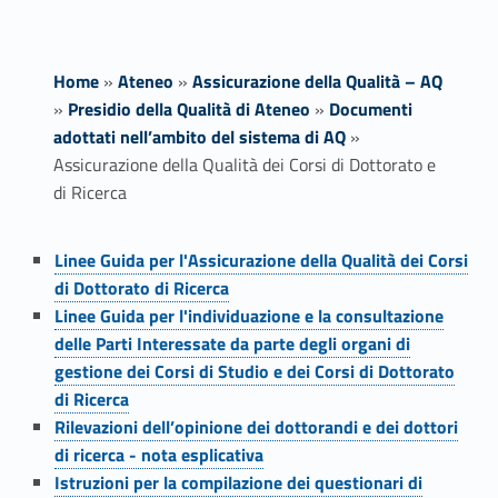
Home
»
Ateneo
»
Assicurazione della Qualità – AQ
»
Presidio della Qualità di Ateneo
»
Documenti
adottati nell’ambito del sistema di AQ
»
Assicurazione della Qualità dei Corsi di Dottorato e
di Ricerca
Link identifier #identifier__187324-1
A
Linee Guida per l'Assicurazione della Qualità dei Corsi
di Dottorato di Ricerca
s
Link identifier #identifier__14894-2
Linee Guida per l'individuazione e la consultazione
s
delle Parti Interessate da parte degli organi di
gestione dei Corsi di Studio e dei Corsi di Dottorato
i
di Ricerca
Link identifier #identifier__47942-3
Rilevazioni dell’opinione dei dottorandi e dei dottori
c
di ricerca - nota esplicativa
Link identifier #identifier__31394-4
u
Istruzioni per la compilazione dei questionari di