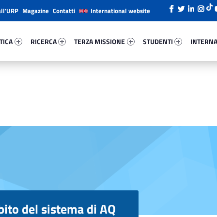
all’URP
Magazine
Contatti
International website
ica 53424-26
Ricerca 81632-38
Terza Missione 98785-49
Studenti 76642-66
Internazi
TICA
RICERCA
TERZA MISSIONE
STUDENTI
INTERNA
ito del sistema di AQ