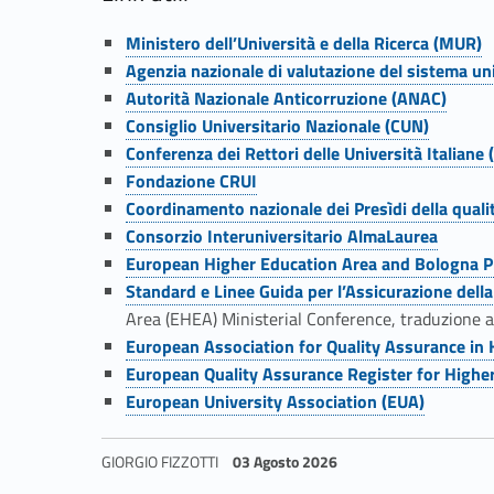
t
Link identifier #identifier__51079-37
Ministero dell’Università e della Ricerca (MUR)
Link identifier #identifier__23284-38
e
Agenzia nazionale di valutazione del sistema uni
Link identifier #identifier__73431-39
Autorità Nazionale Anticorruzione (ANAC)
Link identifier #identifier__136763-40
m
Consiglio Universitario Nazionale (CUN)
Link identifier #identifier__138088-41
Conferenza dei Rettori delle Università Italiane 
Link identifier #identifier__38069-42
a
Fondazione CRUI
Link identifier #identifier__99334-43
Coordinamento nazionale dei Presìdi della qual
Link identifier #identifier__132119-44
d
Consorzio Interuniversitario AlmaLaurea
Link identifier #identifier__60871-45
European Higher Education Area and Bologna P
i
Link identifier #identifier__68889-46
Standard e Linee Guida per l’Assicurazione della
Area (EHEA) Ministerial Conference, traduzione a 
A
Link identifier #identifier__176205-47
European Association for Quality Assurance in
Link identifier #identifier__2876-48
European Quality Assurance Register for Highe
Q
Link identifier #identifier__179055-49
European University Association (EUA)
GIORGIO FIZZOTTI
03 Agosto 2026