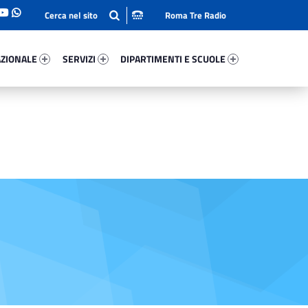
Roma Tre Radio
onale 90185-93
Servizi 53950-114
Dipartimenti E Scuole 57509-140
ZIONALE
SERVIZI
DIPARTIMENTI E SCUOLE