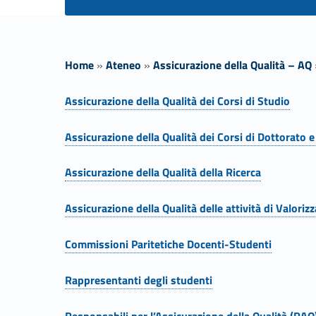
Home
»
Ateneo
»
Assicurazione della Qualità – AQ
D
Assicurazione della Qualità dei Corsi di Studio
Link identifier #identifier__97507-1
o
Assicurazione della Qualità dei Corsi di Dottorato e
Link identifier #identifier__95312-2
c
Assicurazione della Qualità della Ricerca
Link identifier #identifier__144654-3
u
Assicurazione della Qualità delle attività di Valori
Link identifier #identifier__157052-4
m
Commissioni Paritetiche Docenti-Studenti
Link identifier #identifier__28534-5
e
Rappresentanti degli studenti
Link identifier #identifier__140189-6