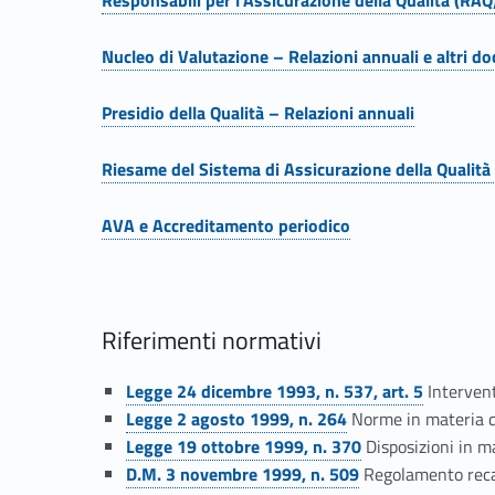
n
Responsabili per l’Assicurazione della Qualità (RAQ
Link identifier #identifier__41823-7
t
Nucleo di Valutazione – Relazioni annuali e altri d
Link identifier #identifier__33880-8
i
Presidio della Qualità – Relazioni annuali
Link identifier #identifier__35782-9
a
Riesame del Sistema di Assicurazione della Qualità
Link identifier #identifier__150144-10
d
AVA e Accreditamento periodico
Link identifier #identifier__29587-11
o
t
Riferimenti normativi
t
Link identifier #identifier__146191-12
Legge 24 dicembre 1993, n. 537, art. 5
Intervent
Link identifier #identifier__85739-13
a
Legge 2 agosto 1999, n. 264
Norme in materia di 
Link identifier #identifier__186578-14
Legge 19 ottobre 1999, n. 370
Disposizioni in ma
Link identifier #identifier__23496-15
t
D.M. 3 novembre 1999, n. 509
Regolamento recan
Link identifier #identifier__63355-16