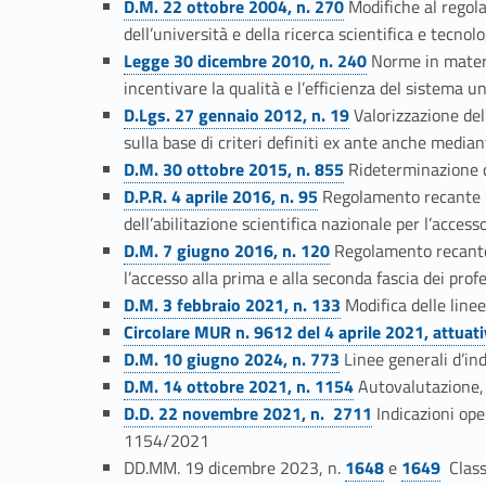
D.M. 22 ottobre 2004, n. 270
Modifiche al regol
i
dell’università e della ricerca scientifica e tecn
Link identifier #identifier__199420-17
Legge 30 dicembre 2010, n. 240
Norme in materi
n
incentivare la qualità e l’efficienza del sistema un
Link identifier #identifier__169834-18
D.Lgs. 27 gennaio 2012, n. 19
Valorizzazione del
e
sulla base di criteri definiti ex ante anche media
Link identifier #identifier__102115-19
D.M. 30 ottobre 2015, n. 855
Rideterminazione de
l
Link identifier #identifier__88399-20
D.P.R. 4 aprile 2016, n. 95
Regolamento recante mo
dell’abilitazione scientifica nazionale per l’acces
l
Link identifier #identifier__53883-21
D.M. 7 giugno 2016, n. 120
Regolamento recante cr
l’accesso alla prima e alla seconda fascia dei prof
’
Link identifier #identifier__123844-22
D.M. 3 febbraio 2021, n. 133
Modifica delle linee
Link identifier #identifier__49040-23
Circolare MUR n. 9612 del 4 aprile 2021, attuat
a
Link identifier #identifier__185365-24
D.M. 10 giugno 2024, n. 773
Linee generali d’in
Link identifier #identifier__151266-25
D.M. 14 ottobre 2021, n. 1154
Autovalutazione, v
m
Link identifier #identifier__154066-26
D.D. 22 novembre 2021, n. 2711
Indicazioni ope
1154/2021
b
Link identifier #identifier__125616-27
Link identifier #identifier__105067-28
DD.MM. 19 dicembre 2023, n.
1648
e
1649
Classi
Link identifier #identifier__193423-29