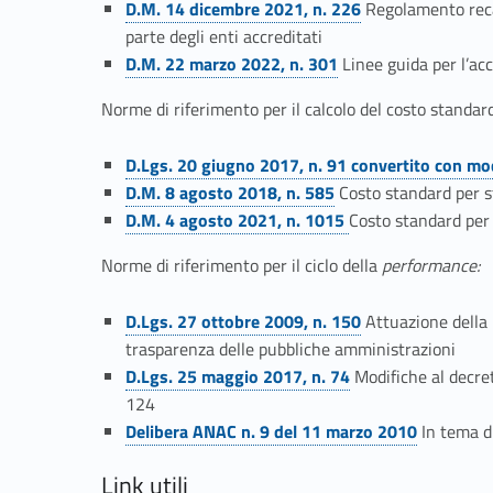
D.M. 14 dicembre 2021, n. 226
Regolamento recant
i
parte degli enti accreditati
Link identifier #identifier__157036-30
D.M. 22 marzo 2022, n. 301
Linee guida per l’acc
t
Norme di riferimento per il calcolo del costo standar
o
Link identifier #identifier__178083-31
D.Lgs. 20 giugno 2017, n. 91 convertito con modi
d
Link identifier #identifier__162590-32
D.M. 8 agosto 2018, n. 585
Costo standard per 
Link identifier #identifier__163167-33
D.M. 4 agosto 2021, n. 1015
Costo standard per
e
Norme di riferimento per il ciclo della
performance:
l
Link identifier #identifier__73939-34
D.Lgs. 27 ottobre 2009, n. 150
Attuazione della l
s
trasparenza delle pubbliche amministrazioni
Link identifier #identifier__155630-35
D.Lgs. 25 maggio 2017, n. 74
Modifiche al decret
i
124
Link identifier #identifier__169048-36
Delibera ANAC n. 9 del 11 marzo 2010
In tema di
s
Link utili