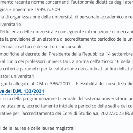
amento recante norme concernenti l’autonomia didattica degli aten
ologica 3 novembre 1999, n. 509
a di organizzazione delle università, di personale accademico e r
iversitario
l’efficienza delle università e conseguente introduzione di meccani
nte la previsione di un sistema di accreditamento periodico delle un
i macrosettori e dei settori concorsuali
difiche al decreto del Presidente della Repubblica 14 settembre
so al ruolo dei professori universitari, a norma dell’articolo 16 del
iteri e parametri per la valutazione dei candidati ai fini dell’attr
essori universitari
 guida allegate al D.M. n. 386/2007 – Flessibilità dei corsi di studi
iva del D.M. 133/2021
dirizzo della programmazione triennale del sistema universitario p
alutazione, accreditamento iniziale e periodico delle sedi e dei cor
rative per l’accreditamento dei Corsi di Studio a.a. 2022/2023 (RA
 delle lauree e delle lauree magistrali