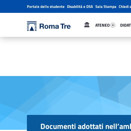
Portale dello studente
Disabilità e DSA
Sala Stampa
Chiedi 
Header info sidebar
Primary Menu
Ateneo 61388-1
Didatt
Università Roma Tre
ATENEO
DIDAT
Documenti adottati nell'ambito del sistema di AQ - Università Roma Tre
L’Università degli Studi Roma Tre è un’università giovane e per giovani, è nata nel 1992 ed è rapidamente cresciuta sia in termini di studenti che di corsi di studio offerti. Sono attivi 13 dipartimenti che offrono corsi di Laurea, Laurea magistrale, Master, Corsi di perfezionamento, Dottorati di ricerca e Scuole di specializzazione
Documenti adottati nell’amb