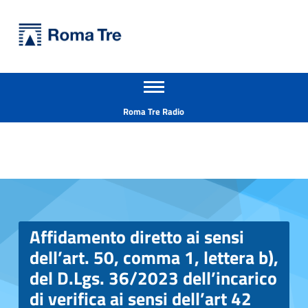
Primary Menu
Università Roma Tre
Apri il menu secondario
L’Università degli Studi Roma Tre è un’università giovane e per giovani, è nata nel 1992 ed è rapidamente cresciuta sia in termini di studenti che di corsi di studio offerti. Sono attivi 13 dipartimenti che offrono corsi di Laurea, Laurea magistrale, Master, Corsi di perfezionamento, Dottorati di ricerca e Scuole di specializzazione
Header info sidebar
Roma Tre Radio
Affidamento diretto ai sensi dell’art. 50, comma 1, lettera b), del D.Lgs. 36/2023 dell’incarico di verifica ai sensi dell’art 42 del D.Lgs. 36/2023 dell’adeguamento del progetto esecutivo dei lavori di ristrutturazione e ampliamento del Lotto II dell’ex Vasca Navale - CIG B13800A141 - Università Roma Tre
Affidamento diretto ai sensi
dell’art. 50, comma 1, lettera b),
del D.Lgs. 36/2023 dell’incarico
di verifica ai sensi dell’art 42