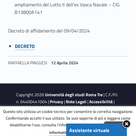
ampliamento del Lotto II dell’ex Vasca Navale – CIG
B13800A141
A
Decreto di affidamento del 09/04/2024
f
Link identifier #identifier__28866-1
DECRETO
f
RAFFAELLA PIAGGESI
12 Aprile 2024
i
Skip back to navigation
d
a
Copyright 2026
Università degli studi Roma Tre
| C.F./P.I.
m
n. 04400441004 |
Privacy
|
Note Legali
|
Accessibilità
|
Obiettivi di accessibilità
|
Dichiarazione di accessibilità
Questo sito utilizza un cookie tecnico per consentire la corretta navigazione.
e
Confermando accetti il suo utilizzo. Se vuoi saperne di più e leggere come
disabilitarne l'uso, consulta l'informativa estesa.
ENG
Accetta
This site is protected by reCAPTCHA and the Google
Privacy
n
Assistente virtuale
Menu
Informativa completa
Policy
and
Terms of Service
apply.