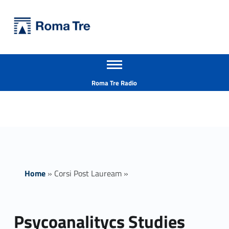
Primary Menu
Università Roma Tre
Psycoanalitycs Studies - Università Roma Tre
Apri il menu secondario
L’Università degli Studi Roma Tre è un’università giovane e per giovani, è nata nel 1992 ed è rapidamente cresciuta sia in termini di studenti che di corsi di studio offerti. Sono attivi 13 dipartimenti che offrono corsi di Laurea, Laurea magistrale, Master, Corsi di perfezionamento, Dottorati di ricerca e Scuole di specializzazione
Header info sidebar
Roma Tre Radio
Home
»
Corsi Post Lauream
»
Psycoanalitycs Studies