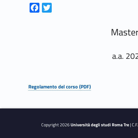
Link identifier #identifier__197814-1
Link identifier #identifier__169523-2
Fa
T
ce
w
b
itt
Master 
o
er
o
k
a.a. 2
Regolamento del corso (PDF)
Link identifier #identifier__65402-1
Skip back to navigation
Copyright 2026
Università degli studi Roma Tre
| C.