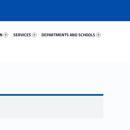
69782-67
Services 41007-81
Departments And Schools 28572-96
ON
SERVICES
DEPARTMENTS AND SCHOOLS