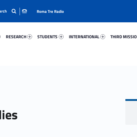
Roma Tre Radio
15-15
Research 68273-24
Students 99594-33
International 12765-50
Third Mission 
RESEARCH
STUDENTS
INTERNATIONAL
THIRD MISSI
dies