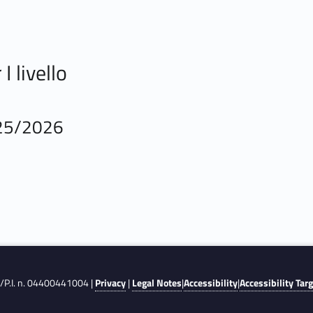
I livello
025/2026
F./P.I. n. 04400441004 |
Privacy
|
Legal Notes
|
Accessibility
|
Accessibility Tar