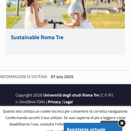
Sustainable Roma Tre
Link identifier #identifier__121605-18
INFORMAZIONI DI SISTEMA
07 July 2025
Skip back to navigation
Copyright 2026
Università degli studi Roma Tre
| C.F./P.I.
n. 04400441004 |
Privacy
|
Legal
Notes
|
Accessibility
|
Accessibility Target
Questo sito utilizza un cookie tecnico per consentire la corretta navigazione.
Confermando accetti il suo utilizzo. Se vuoi saperne di più e leggere come
disabilitarne l'uso, consulta l'informativa estesa.
ENG
Accetta
This site is protected by reCAPTCHA and the Google
Privacy
Assistente virtuale
Menu