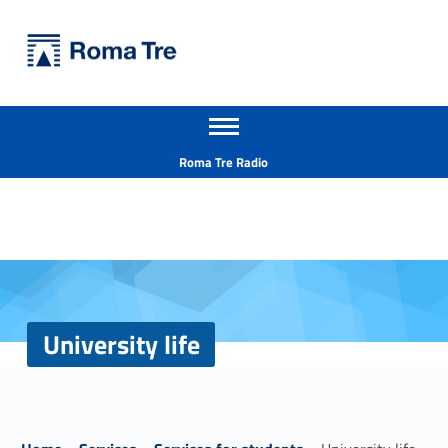
Primary Menu
Università Roma Tre
University life - Università Roma Tre
Apri il menu secondario
L’Università degli Studi Roma Tre è un’università giovane e per giovani, è nata nel 1992 ed è rapidamente cresciuta sia in termini di studenti che di corsi di studio offerti. Sono attivi 13 dipartimenti che offrono corsi di Laurea, Laurea magistrale, Master, Corsi di perfezionamento, Dottorati di ricerca e Scuole di specializzazione
Header info sidebar
Roma Tre Radio
University life