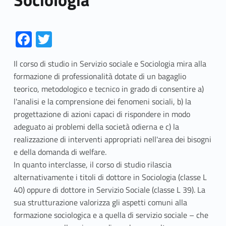
Link identifier #identifier__180617-1
Link identifier #identifier__16810-2
Fa
T
ce
w
Il corso di studio in Servizio sociale e Sociologia mira alla
b
itt
formazione di professionalità dotate di un bagaglio
o
er
teorico, metodologico e tecnico in grado di consentire a)
o
l'analisi e la comprensione dei fenomeni sociali, b) la
progettazione di azioni capaci di rispondere in modo
k
adeguato ai problemi della società odierna e c) la
realizzazione di interventi appropriati nell'area dei bisogni
e della domanda di welfare.
In quanto interclasse, il corso di studio rilascia
alternativamente i titoli di dottore in Sociologia (classe L
40) oppure di dottore in Servizio Sociale (classe L 39). La
sua strutturazione valorizza gli aspetti comuni alla
formazione sociologica e a quella di servizio sociale – che