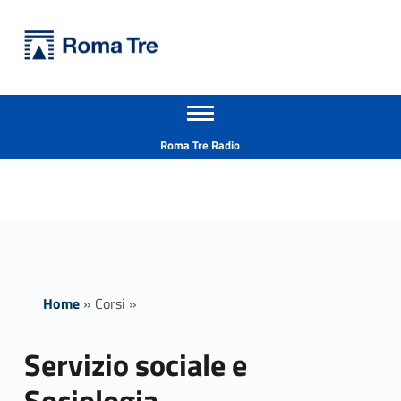
Primary Menu
Università Roma Tre
Servizio sociale e Sociologia - Università Roma Tre
Apri il menu secondario
L’Università degli Studi Roma Tre è un’università giovane e per giovani, è nata nel 1992 ed è rapidamente cresciuta sia in termini di studenti che di corsi di studio offerti. Sono attivi 13 dipartimenti che offrono corsi di Laurea, Laurea magistrale, Master, Corsi di perfezionamento, Dottorati di ricerca e Scuole di specializzazione
Header info sidebar
Roma Tre Radio
Home
»
Corsi
»
Servizio sociale e
Sociologia