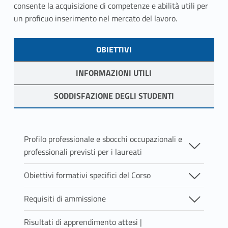
consente la acquisizione di competenze e abilità utili per
un proficuo inserimento nel mercato del lavoro.
Skip back to navigation
LINK IDENTIFIER #IDENTIFIER__67878-1
OBIETTIVI
LINK IDENTIFIER #IDENTIFIER__13160-2
INFORMAZIONI UTILI
LINK IDENTIFIER #IDENTIFIER__73362-3
SODDISFAZIONE DEGLI STUDENTI
OBIETTIVI
Profilo professionale e sbocchi occupazionali e
professionali previsti per i laureati
Assistente sociale
Obiettivi formativi specifici del Corso
L'assistente sociale è un professionista chiamato
OBIETTIVI FORMATIVI DEL CORSO DI STUDIO
ad attivare, favorire, sostenere percorsi di
Requisiti di ammissione
autonomia e autodeterminazione attraverso la
Al Corso di Studio si è ammessi se in possesso di
Il corso di studio interclasse è progettato come
promozione e la gestione del complesso di risorse
Risultati di apprendimento attesi |