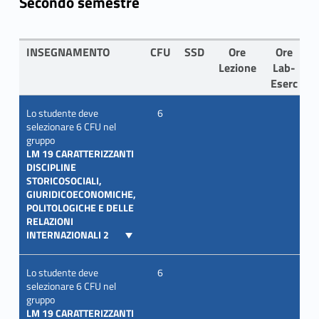
Secondo semestre
INSEGNAMENTO
CFU
SSD
Ore
Ore
L
Lezione
Lab-
Eserc
Lo studente deve
6
selezionare 6 CFU nel
gruppo
LM 19 CARATTERIZZANTI
DISCIPLINE
STORICOSOCIALI,
GIURIDICOECONOMICHE,
POLITOLOGICHE E DELLE
RELAZIONI
INTERNAZIONALI 2
Lo studente deve
6
selezionare 6 CFU nel
gruppo
LM 19 CARATTERIZZANTI