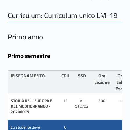
Curriculum: Curriculum unico LM-19
Primo anno
Primo semestre
INSEGNAMENTO
CFU
SSD
Ore
Ore
Lezione
Lab-
Eserc
STORIA DELL'EUROPA E
12
M-
300
-
DEL MEDITERRANEO -
STO/02
20706075
Lo studente deve
6