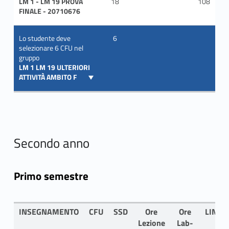
LM 1 - LM 19 PROVA
18
108
I
FINALE - 20710676
Lo studente deve
6
selezionare 6 CFU nel
gruppo
LM 1 LM 19 ULTERIORI
ATTIVITÀ AMBITO F
Secondo anno
Primo semestre
INSEGNAMENTO
CFU
SSD
Ore
Ore
LINGU
Lezione
Lab-