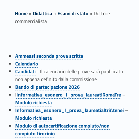
Home
»
Didattica
»
Esami di stato
»
Dottore
commercialista
D
o
Link identifier #identifier__12344-1
Ammessi seconda prova scritta
Link identifier #identifier__36271-2
t
Calendario
Link identifier #identifier__147325-3
Candidati
– Il calendario delle prove sarà pubblicato
t
non appena definito dalla commissione
Link identifier #identifier__185447-4
Bando di partecipazione 2026
o
Link identifier #identifier__119956-5
Link identifier #identifier__161025-6
I
Informativa_esonero_I_prova_laureatiRomaTre
–
r
Modulo richiesta
Link identifier #identifier__50611-7
Link identifier #identifier__169484-8
Informativa_esonero_I_prova_laureatialtriAtenei
–
e
Modulo richiesta
Link identifier #identifier__163661-9
c
Modulo di autocertificazione compiuto/non
compiuto tirocinio