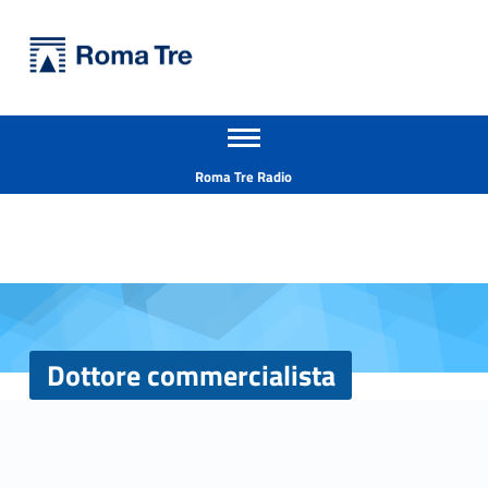
Primary Menu
Università Roma Tre
Dottore commercialista - Università Roma Tre
Apri il menu secondario
L’Università degli Studi Roma Tre è un’università giovane e per giovani, è nata nel 1992 ed è rapidamente cresciuta sia in termini di studenti che di corsi di studio offerti. Sono attivi 13 dipartimenti che offrono corsi di Laurea, Laurea magistrale, Master, Corsi di perfezionamento, Dottorati di ricerca e Scuole di specializzazione
Header info sidebar
Roma Tre Radio
Dottore commercialista