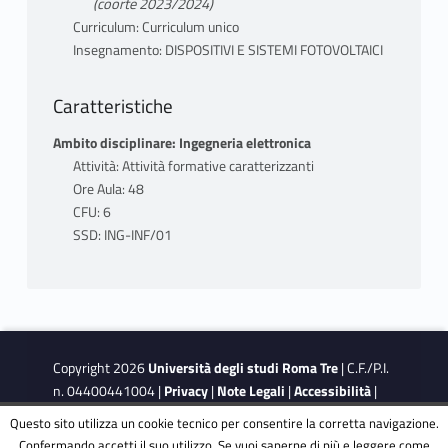
(coorte 2023/2024)
Curriculum: Curriculum unico
Insegnamento: DISPOSITIVI E SISTEMI FOTOVOLTAICI
Caratteristiche
Ambito disciplinare: Ingegneria elettronica
Attività: Attività formative caratterizzanti
Ore Aula: 48
CFU: 6
SSD: ING-INF/01
Copyright 2026
Università degli studi Roma Tre
| C.F./P.I.
n. 04400441004 |
Privacy
|
Note Legali
|
Accessibilità
|
Obiettivi di accessibilità
|
Dichiarazione di accessibilità
Questo sito utilizza un cookie tecnico per consentire la corretta navigazione.
Confermando accetti il suo utilizzo. Se vuoi saperne di più e leggere come