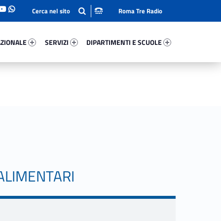
Roma Tre Radio
onale 51033-93
Servizi 66834-114
Dipartimenti E Scuole 69796-140
ZIONALE
SERVIZI
DIPARTIMENTI E SCUOLE
 ALIMENTARI