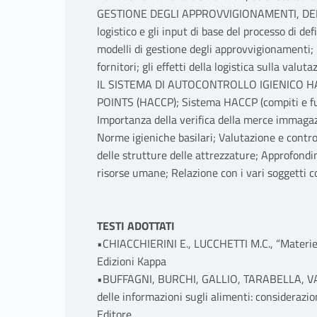
GESTIONE DEGLI APPROVVIGIONAMENTI, DELLE
logistico e gli input di base del processo di defi
modelli di gestione degli approvvigionamenti; B
fornitori; gli effetti della logistica sulla valut
IL SISTEMA DI AUTOCONTROLLO IGIENICO 
POINTS (HACCP); Sistema HACCP (compiti e fun
Importanza della verifica della merce immagaz
Norme igieniche basilari; Valutazione e contro
delle strutture delle attrezzature; Approfond
risorse umane; Relazione con i vari soggetti c
TESTI ADOTTATI
•CHIACCHIERINI E., LUCCHETTI M.C., “Materie
Edizioni Kappa
•BUFFAGNI, BURCHI, GALLIO, TARABELLA, VARE
delle informazioni sugli alimenti: considerazi
Editore