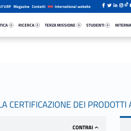
all’URP
Magazine
Contatti
International website
ica 45749-26
Ricerca 2152-38
Terza Missione 27565-49
Studenti 31452-66
Internazi
TICA
RICERCA
TERZA MISSIONE
STUDENTI
INTERNA
 LA CERTIFICAZIONE DEI PRODOTTI