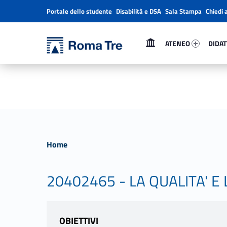
Portale dello studente
Disabilità e DSA
Sala Stampa
Chiedi 
Header info sidebar
Primary Menu
Ateneo 1634-1
Didatt
Università Roma Tre
Università Roma Tre
ATENEO
DIDAT
L’Università degli Studi Roma Tre è un’università giovane e per giovani, è nata nel 1992 ed è rapidamente cresciuta sia in termini di studenti che di corsi di studio offerti. Sono attivi 13 dipartimenti che offrono corsi di Laurea, Laurea magistrale, Master, Corsi di perfezionamento, Dottorati di ricerca e Scuole di specializzazione
Home
20402465 - LA QUALITA' E
OBIETTIVI