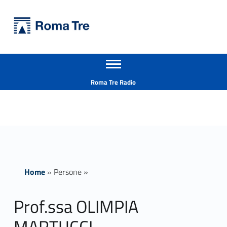
Primary Menu
Università Roma Tre
Prof.ssa OLIMPIA MARTUCCI - Università Roma Tre
Apri il menu secondario
L’Università degli Studi Roma Tre è un’università giovane e per giovani, è nata nel 1992 ed è rapidamente cresciuta sia in termini di studenti che di corsi di studio offerti. Sono attivi 13 dipartimenti che offrono corsi di Laurea, Laurea magistrale, Master, Corsi di perfezionamento, Dottorati di ricerca e Scuole di specializzazione
Header info sidebar
Roma Tre Radio
Home
»
Persone
»
Prof.ssa OLIMPIA
MARTUCCI