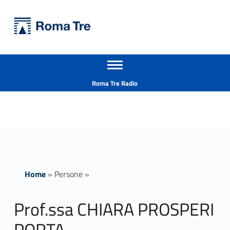
Primary Menu
Università Roma Tre
Prof.ssa CHIARA PROSPERI PORTA - Università Roma Tre
Apri il menu secondario
L’Università degli Studi Roma Tre è un’università giovane e per giovani, è nata nel 1992 ed è rapidamente cresciuta sia in termini di studenti che di corsi di studio offerti. Sono attivi 13 dipartimenti che offrono corsi di Laurea, Laurea magistrale, Master, Corsi di perfezionamento, Dottorati di ricerca e Scuole di specializzazione
Header info sidebar
Roma Tre Radio
Home
»
Persone
»
Prof.ssa CHIARA PROSPERI
PORTA