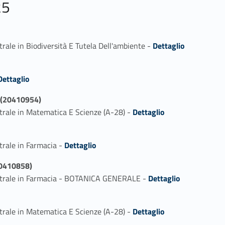
25
Link identifier #identifier_person_86237-1
rale in Biodiversità E Tutela Dell'ambiente -
Dettaglio
ifier_person_42121-1
Dettaglio
(20410954)
Link identifier #identifier_person_184489-1
trale in Matematica E Scienze (A-28) -
Dettaglio
Link identifier #identifier_person_84966-1
trale in Farmacia -
Dettaglio
0410858)
Link identifier #identifier_person_153172-1
istrale in Farmacia - BOTANICA GENERALE -
Dettaglio
Link identifier #identifier_person_95811-1
trale in Matematica E Scienze (A-28) -
Dettaglio