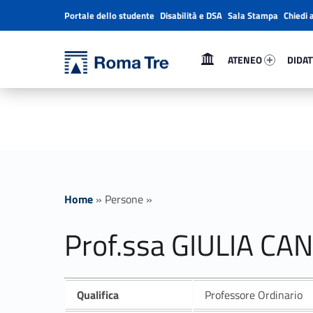
Portale dello studente
Disabilità e DSA
Sala Stampa
Chiedi 
Header info sidebar
Primary Menu
Ateneo 32243-1
Didatt
Università Roma Tre
ATENEO
DIDAT
Prof.ssa GIULIA CANEVA insegnamenti - Università Roma Tre
L’Università degli Studi Roma Tre è un’università giovane e per giovani, è nata nel 1992 ed è rapidamente cresciuta sia in termini di studenti che di corsi di studio offerti. Sono attivi 13 dipartimenti che offrono corsi di Laurea, Laurea magistrale, Master, Corsi di perfezionamento, Dottorati di ricerca e Scuole di specializzazione
Home
»
Persone
»
Prof.ssa GIULIA CA
Qualifica
Professore Ordinario