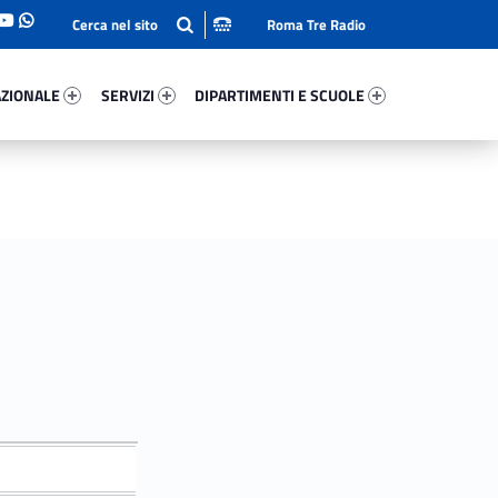
Roma Tre Radio
onale 65121-93
Servizi 10961-114
Dipartimenti E Scuole 12477-140
ZIONALE
SERVIZI
DIPARTIMENTI E SCUOLE