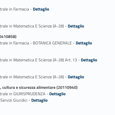
Link identifier #identifier_person_162042-1
trale in Farmacia -
Dettaglio
Link identifier #identifier_person_188804-1
trale in Matematica E Scienze (A-28) -
Dettaglio
0410858)
Link identifier #identifier_person_103510-1
istrale in Farmacia - BOTANICA GENERALE -
Dettaglio
Link identifier #identifier_person_100139-1
trale in Matematica E Scienze (A-28) Art. 13 -
Dettaglio
Link identifier #identifier_person_191876-1
trale in Matematica E Scienze (A-28) -
Dettaglio
cultura e sicurezza alimentare (20110940)
Link identifier #identifier_person_40055-1
istrale in GIURISPRUDENZA -
Dettaglio
Link identifier #identifier_person_154143-2
Servizi Giuridici -
Dettaglio