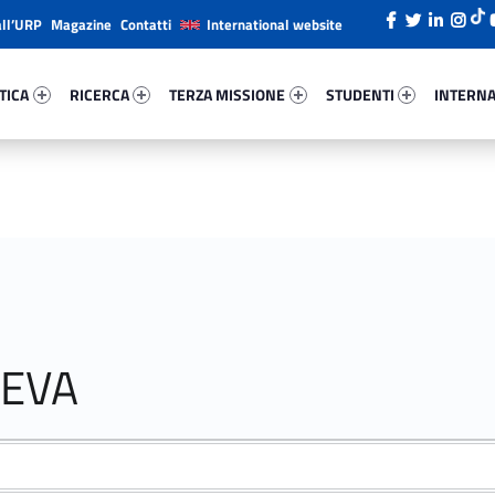
all’URP
Magazine
Contatti
International website
ica 91441-26
Ricerca 34850-38
Terza Missione 98208-49
Studenti 52508-66
Internazi
TICA
RICERCA
TERZA MISSIONE
STUDENTI
INTERNA
NEVA