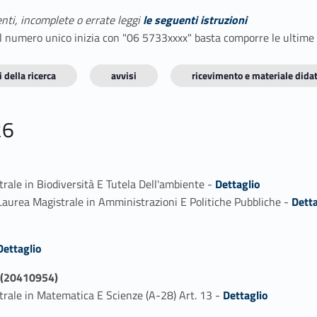
enti, incomplete o errate leggi
le seguenti istruzioni
E il numero unico inizia con "06 5733xxxx" basta comporre le ultime
 della ricerca
avvisi
ricevimento e materiale didat
26
Link identifier #identifier_person_137204-1
rale in Biodiversità E Tutela Dell'ambiente -
Dettaglio
Link identifier #identifier_person_64601-2
 Laurea Magistrale in Amministrazioni E Politiche Pubbliche -
Detta
fier_person_186620-1
Dettaglio
(20410954)
Link identifier #identifier_person_138266-1
trale in Matematica E Scienze (A-28) Art. 13 -
Dettaglio