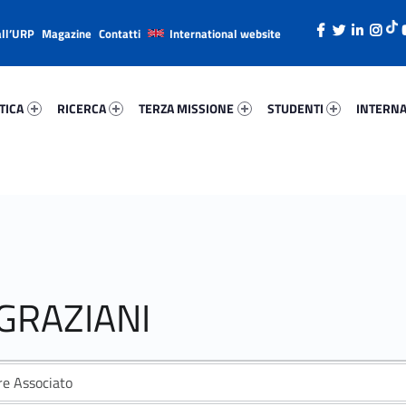
all’URP
Magazine
Contatti
International website
ica 97478-26
Ricerca 50636-38
Terza Missione 26416-49
Studenti 70592-66
Internazi
TICA
RICERCA
TERZA MISSIONE
STUDENTI
INTERNA
GRAZIANI
re Associato