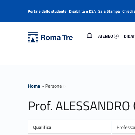
Portale dello studente
Disabilità e DSA
Sala Stampa
Chiedi 
Header info sidebar
Primary Menu
Ateneo 97096-1
Didatt
Università Roma Tre
ATENEO
DIDAT
Prof. ALESSANDRO GRAZIANI insegnamenti - Università Roma Tre
L’Università degli Studi Roma Tre è un’università giovane e per giovani, è nata nel 1992 ed è rapidamente cresciuta sia in termini di studenti che di corsi di studio offerti. Sono attivi 13 dipartimenti che offrono corsi di Laurea, Laurea magistrale, Master, Corsi di perfezionamento, Dottorati di ricerca e Scuole di specializzazione
Home
»
Persone
»
Prof. ALESSANDRO 
Qualifica
Professo