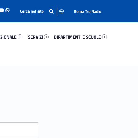
Roma Tre Radio
onale 29446-93
Servizi 81670-114
Dipartimenti E Scuole 81662-140
ZIONALE
SERVIZI
DIPARTIMENTI E SCUOLE