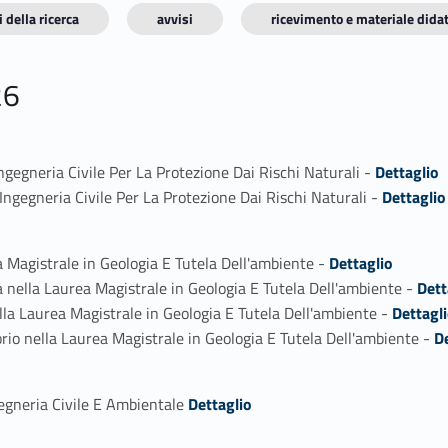
 della ricerca
avvisi
ricevimento e materiale didat
26
Link identifier #identifier_person_173668-1
Ingegneria Civile Per La Protezione Dai Rischi Naturali -
Dettaglio
Link identifier #identifier_person_73218-2
Ingegneria Civile Per La Protezione Dai Rischi Naturali -
Dettaglio
Link identifier #identifier_person_58669-1
a Magistrale in Geologia E Tutela Dell'ambiente -
Dettaglio
Link identifier #identifier_person_138846-2
a nella Laurea Magistrale in Geologia E Tutela Dell'ambiente -
Dett
Link identifier #identifier_person_89369-3
ella Laurea Magistrale in Geologia E Tutela Dell'ambiente -
Dettagl
Link identifier #identifier_person_97763-4
orio nella Laurea Magistrale in Geologia E Tutela Dell'ambiente -
D
Link identifier #identifier_person_170092-1
gegneria Civile E Ambientale
Dettaglio