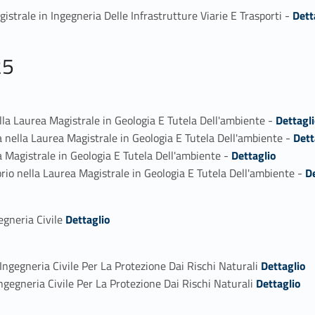
Link identifier #identifier_person_157582-1
istrale in Ingegneria Delle Infrastrutture Viarie E Trasporti -
Dett
25
Link identifier #identifier_person_127641-1
ella Laurea Magistrale in Geologia E Tutela Dell'ambiente -
Dettagl
Link identifier #identifier_person_33832-2
a nella Laurea Magistrale in Geologia E Tutela Dell'ambiente -
Dett
Link identifier #identifier_person_17986-3
a Magistrale in Geologia E Tutela Dell'ambiente -
Dettaglio
Link identifier #identifier_person_36312-4
orio nella Laurea Magistrale in Geologia E Tutela Dell'ambiente -
D
Link identifier #identifier_person_199599-1
egneria Civile
Dettaglio
Link identifier #identifier_person_35928-1
Ingegneria Civile Per La Protezione Dai Rischi Naturali
Dettaglio
Link identifier #identifier_person_75189-2
Ingegneria Civile Per La Protezione Dai Rischi Naturali
Dettaglio