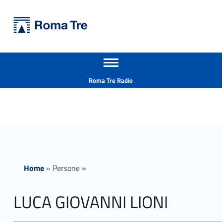
Primary Menu
Università Roma Tre
LUCA GIOVANNI LIONI - Università Roma Tre
Apri il menu secondario
L’Università degli Studi Roma Tre è un’università giovane e per giovani, è nata nel 1992 ed è rapidamente cresciuta sia in termini di studenti che di corsi di studio offerti. Sono attivi 13 dipartimenti che offrono corsi di Laurea, Laurea magistrale, Master, Corsi di perfezionamento, Dottorati di ricerca e Scuole di specializzazione
Header info sidebar
Roma Tre Radio
Home
»
Persone
»
LUCA GIOVANNI LIONI