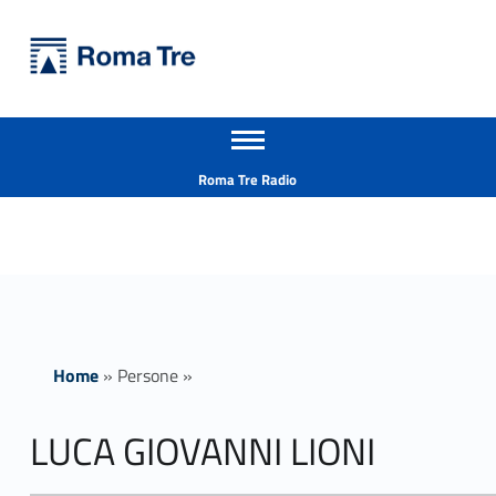
Primary Menu
Università Roma Tre
LUCA GIOVANNI LIONI - Università Roma Tre
Apri il menu secondario
L’Università degli Studi Roma Tre è un’università giovane e per giovani, è nata nel 1992 ed è rapidamente cresciuta sia in termini di studenti che di corsi di studio offerti. Sono attivi 13 dipartimenti che offrono corsi di Laurea, Laurea magistrale, Master, Corsi di perfezionamento, Dottorati di ricerca e Scuole di specializzazione
Header info sidebar
Roma Tre Radio
Home
»
Persone
»
LUCA GIOVANNI LIONI