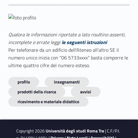
Qualora le informazioni riportate a lato risultino assenti,
incomplete o errate leggi
le seguenti istruzioni
Per telefonare da un edificio dell'Ateneo all'altro SE il
numero unico inizia con "06 5733xxxx" basta comporre le
ultime quattro cifre del numero esteso.
profilo
insegnamenti
prodotti della ricerca
avvisi
ricevimento e materiale didattico
Copyright 2026
Università degli studi Roma Tre
| C.F./P.I.
n. 04400441004 |
Privacy
|
Note Legali
|
Accessibilità
|