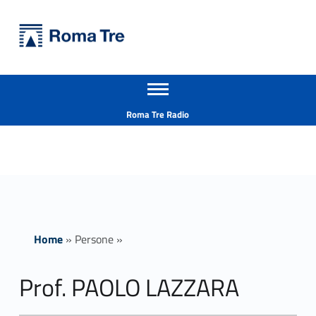
Primary Menu
Università Roma Tre
Prof. PAOLO LAZZARA - Università Roma Tre
Apri il menu secondario
L’Università degli Studi Roma Tre è un’università giovane e per giovani, è nata nel 1992 ed è rapidamente cresciuta sia in termini di studenti che di corsi di studio offerti. Sono attivi 13 dipartimenti che offrono corsi di Laurea, Laurea magistrale, Master, Corsi di perfezionamento, Dottorati di ricerca e Scuole di specializzazione
Header info sidebar
Roma Tre Radio
Home
»
Persone
»
Prof. PAOLO LAZZARA