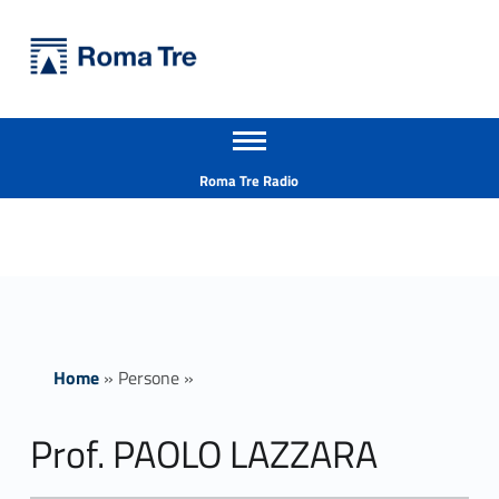
Primary Menu
Università Roma Tre
Prof. PAOLO LAZZARA - Università Roma Tre
Apri il menu secondario
L’Università degli Studi Roma Tre è un’università giovane e per giovani, è nata nel 1992 ed è rapidamente cresciuta sia in termini di studenti che di corsi di studio offerti. Sono attivi 13 dipartimenti che offrono corsi di Laurea, Laurea magistrale, Master, Corsi di perfezionamento, Dottorati di ricerca e Scuole di specializzazione
Header info sidebar
Roma Tre Radio
Home
»
Persone
»
Prof. PAOLO LAZZARA