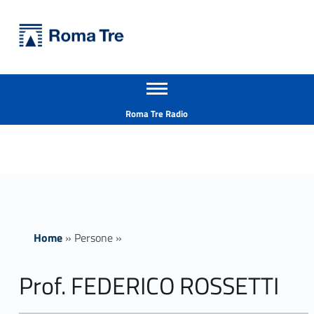
Primary Menu
Università Roma Tre
Prof. FEDERICO ROSSETTI - Università Roma Tre
Apri il menu secondario
L’Università degli Studi Roma Tre è un’università giovane e per giovani, è nata nel 1992 ed è rapidamente cresciuta sia in termini di studenti che di corsi di studio offerti. Sono attivi 13 dipartimenti che offrono corsi di Laurea, Laurea magistrale, Master, Corsi di perfezionamento, Dottorati di ricerca e Scuole di specializzazione
Header info sidebar
Roma Tre Radio
Home
»
Persone
»
Prof. FEDERICO ROSSETTI