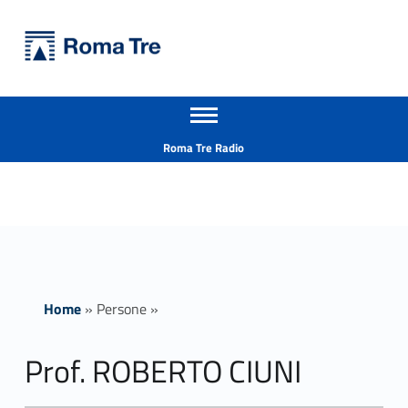
Primary Menu
Università Roma Tre
Prof. ROBERTO CIUNI - Università Roma Tre
Apri il menu secondario
L’Università degli Studi Roma Tre è un’università giovane e per giovani, è nata nel 1992 ed è rapidamente cresciuta sia in termini di studenti che di corsi di studio offerti. Sono attivi 13 dipartimenti che offrono corsi di Laurea, Laurea magistrale, Master, Corsi di perfezionamento, Dottorati di ricerca e Scuole di specializzazione
Header info sidebar
Roma Tre Radio
Home
»
Persone
»
Prof. ROBERTO CIUNI