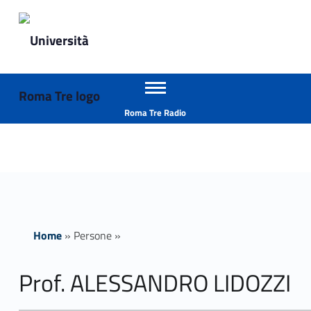
Primary Menu
Università Roma Tre
Prof. ALESSANDRO LIDOZZI insegnamenti - Università Roma Tre
Apri il menu secondario
L’Università degli Studi Roma Tre è un’università giovane e per giovani, è nata nel 1992 ed è rapidamente cresciuta sia in termini di studenti che di corsi di studio offerti. Sono attivi 13 dipartimenti che offrono corsi di Laurea, Laurea magistrale, Master, Corsi di perfezionamento, Dottorati di ricerca e Scuole di specializzazione
Header info sidebar
Roma Tre Radio
Home
»
Persone
»
Prof. ALESSANDRO LIDOZZI