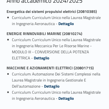
Anno accademico 2024/2025
Energetica dei sistemi propulsivi elettrici (20810385)
Curriculum: Curriculum Unico nella Laurea Magistrale
Link identifier #identifier_person_51250-1
in Ingegneria Aeronautica -
Dettaglio
ENERGIE RINNOVABILI MARINE (20810274)
Curriculum: Curriculum Unico nella Laurea Magistrale
in Ingegneria Meccanica Per Le Risorse Marine -
MODULO III - CONVERSIONE DELLA POTENZA
Link identifier #identifier_person_137507-1
ELETTRICA -
Dettaglio
MACCHINE E AZIONAMENTI ELETTRICI (20801715)
Curriculum: Automazione Dei Sistemi Complessi nella
Laurea Magistrale in Ingegneria Gestionale E
Link identifier #identifier_person_112243-1
Dell'automazione -
Dettaglio
Curriculum: Curriculum Unico nella Laurea Magistrale
Link identifier #identifier_person_30296-2
in Ingegneria Aeronautica -
Dettaglio