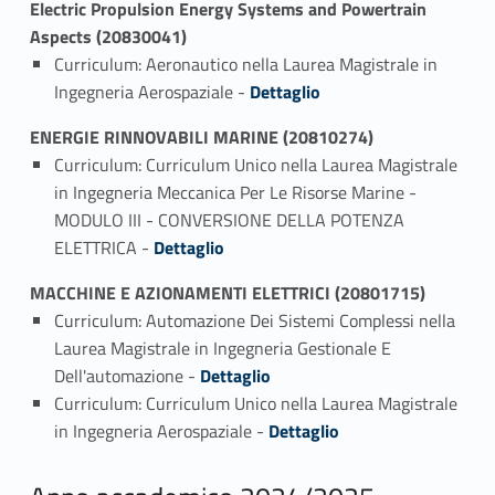
Electric Propulsion Energy Systems and Powertrain
Aspects (20830041)
Curriculum: Aeronautico nella Laurea Magistrale in
Link identifier #identifier_person_49757-1
Ingegneria Aerospaziale -
Dettaglio
ENERGIE RINNOVABILI MARINE (20810274)
Curriculum: Curriculum Unico nella Laurea Magistrale
in Ingegneria Meccanica Per Le Risorse Marine -
MODULO III - CONVERSIONE DELLA POTENZA
Link identifier #identifier_person_97904-1
ELETTRICA -
Dettaglio
MACCHINE E AZIONAMENTI ELETTRICI (20801715)
Curriculum: Automazione Dei Sistemi Complessi nella
Laurea Magistrale in Ingegneria Gestionale E
Link identifier #identifier_person_16019-1
Dell'automazione -
Dettaglio
Curriculum: Curriculum Unico nella Laurea Magistrale
Link identifier #identifier_person_14996-2
in Ingegneria Aerospaziale -
Dettaglio